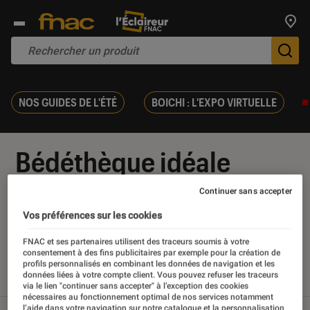
Trouv
De
NOS GUIDES DE L'ÉTÉ
BOICHI : L'EXPO VIRTUELLE
Bédéthèque idéale
Continuer sans accepter
Vos préférences sur les cookies
Nos derniers contenus
FNAC et ses partenaires utilisent des traceurs soumis à votre
consentement à des fins publicitaires par exemple pour la création de
profils personnalisés en combinant les données de navigation et les
données liées à votre compte client. Vous pouvez refuser les traceurs
Tout
Articles
Sélections et guides
via le lien "continuer sans accepter" à l’exception des cookies
nécessaires au fonctionnement optimal de nos services notamment
l’aide dans votre navigation sur notre catalogue et la personnalisation