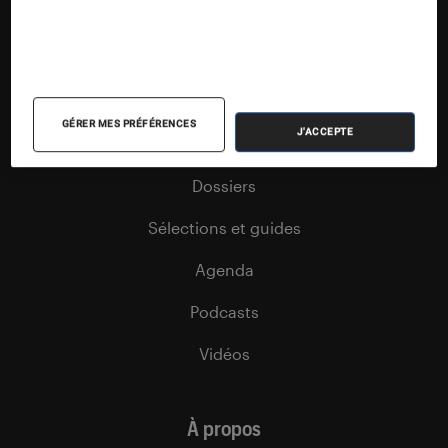
Nos contenus
Nos flux RSS
Articles
GÉRER MES PRÉFÉRENCES
J'ACCEPTE
Tests
Dossiers
Sélections et guides
Agenda
Podcasts
Vidéos
À propos