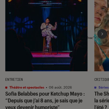
l'Éclaireur fnac">
ENTRETIEN
CRITIQU
Théâtre et spectacles
•
06 août. 2026
Séries
Sofia Belabbes pour
Ketchup Mayo
:
The S
“Depuis que j’ai 8 ans, je sais que je
la sér
veux devenir humoriste”
l’été ?