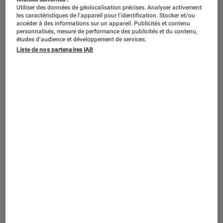
Utiliser des données de géolocalisation précises. Analyser activement
les caractéristiques de l’appareil pour l’identification. Stocker et/ou
accéder à des informations sur un appareil. Publicités et contenu
personnalisés, mesure de performance des publicités et du contenu,
études d’audience et développement de services.
Liste de nos partenaires IAB
ACTU
Mac
•
31 mar. 2025
Les MacBook et iPad M5 déjà dans les
starting-blocks ?