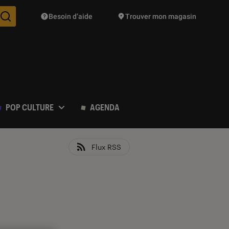
Besoin d’aide
Trouver mon magasin
Des suggestions de produits vont vous être proposées pendant vo
POP CULTURE
AGENDA
Flux RSS