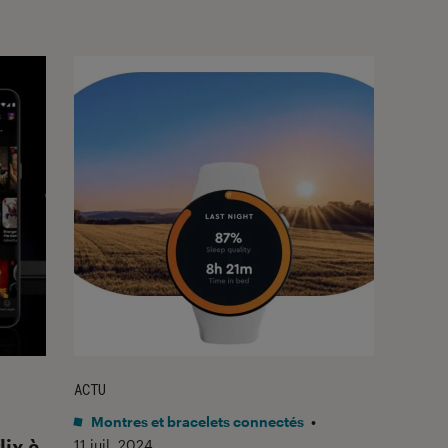
ACTU
Montres et bracelets connectés
•
lix à
11 juil. 2024