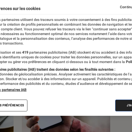
Continu
rences sur les cookies
s
 partenaires utilisent des traceurs soumis à votre consentement à des fins publicita
r la création de profils personnalisés en combinant les données de navigation et l
e compte client. Vous pouvez refuser les traceurs via le lien "continuer sans accepter"
Sélections et guides
Tests
 nécessaires au fonctionnement optimal de nos services notamment l’aide dans vot
atalogue et la personnalisation des contenus, l’analyse des performances de notre si
s transactions.
isation et ses
419
partenaires publicitaires (IAB) stockent et/ou accèdent à des inf
es identifiants uniques de cookies pour traiter les données personnelles, sur un appa
pter ou gérer vos préférences en cliquant ci-dessous ou à tout moment dans la
Poli
res publicitaires (IAB) traitent des données selon les finalités suivantes :
 données de géolocalisation précises. Analyser activement les caractéristiques de l’
tion. Stocker et/ou accéder à des informations sur un appareil. Publicités et contenu
erformance des publicités et du contenu, études d’audience et développement de se
s partenaires IAB
S PRÉFÉRENCES
J'