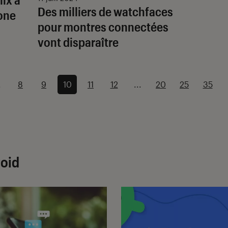
Des milliers de watchfaces
hone
pour montres connectées
vont disparaître
.
8
9
10
11
12
...
20
25
35
roid