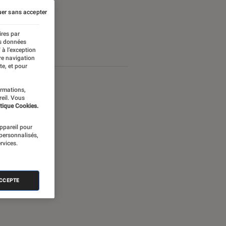
er sans accepter
ires par
es données
 à l’exception
re navigation
te, et pour
ormations,
reil. Vous
tique Cookies.
appareil pour
 personnalisés,
rvices.
ACCEPTE