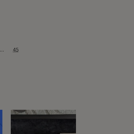
...
45