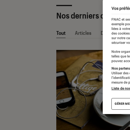
Vos préfé
Nos derniers contenu
FNAC et ses
exemple pou
liées à votr
Tout
Articles
Dossiers
des cookies
sur notre c
sécuriser vo
Notre organ
telles que l
pouvez acce
Nos partenai
Utiliser des
l’identifica
mesure de p
Liste de no
GÉRER ME