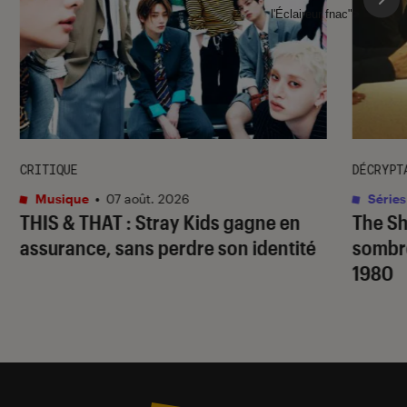
l'Éclaireur fnac">
CRITIQUE
DÉCRYPT
Musique
•
07 août. 2026
Séries
THIS & THAT
: Stray Kids gagne en
The S
assurance, sans perdre son identité
sombr
1980