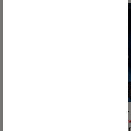
DÉCRYPTAGE
ARTICLE
Séries
•
02 août. 2026
Ciném
Exit les twists : pourquoi les ados
Avatar