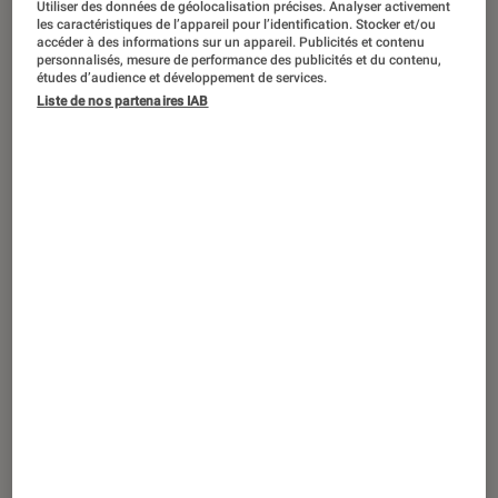
Utiliser des données de géolocalisation précises. Analyser activement
DÉCRYPTAGE
les caractéristiques de l’appareil pour l’identification. Stocker et/ou
accéder à des informations sur un appareil. Publicités et contenu
Séries
•
02 août. 2026
personnalisés, mesure de performance des publicités et du contenu,
Exit les twists : pourquoi les ados
études d’audience et développement de services.
Liste de nos partenaires IAB
réclament de la romance