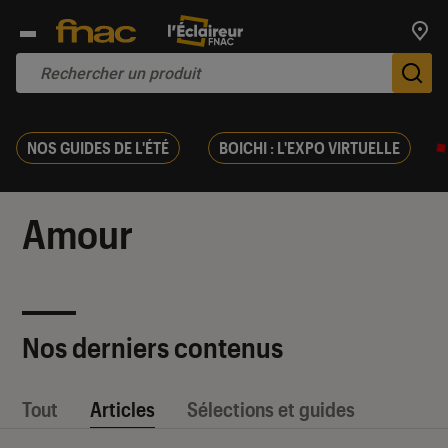
Trouv
De
NOS GUIDES DE L'ÉTÉ
BOICHI : L'EXPO VIRTUELLE
Amour
Nos derniers contenus
Tout
Articles
Sélections et guides