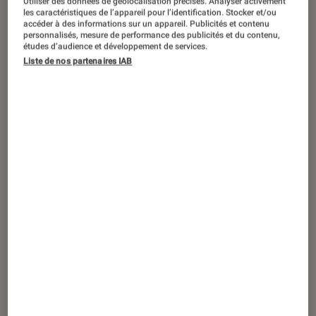
Utiliser des données de géolocalisation précises. Analyser activement
ACTU
les caractéristiques de l’appareil pour l’identification. Stocker et/ou
accéder à des informations sur un appareil. Publicités et contenu
Cinéma
•
03 sep. 2024
personnalisés, mesure de performance des publicités et du contenu,
Hit Man
: c’est quoi ce film évènement
études d’audience et développement de services.
Liste de nos partenaires IAB
avec Glen Powell seulement diffusé sur
Canal+ ?