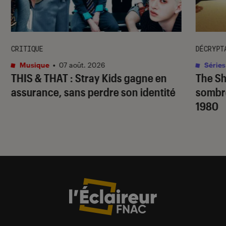
CRITIQUE
DÉCRYPT
Musique
•
07 août. 2026
Séries
THIS & THAT
: Stray Kids gagne en
The S
assurance, sans perdre son identité
sombr
1980