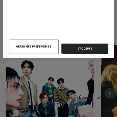
À la une de
VOIR TOUT
l'Éclaireur FNAC
GÉRER MES PRÉFÉRENCES
J'ACCEPTE
l'Éclaireur fnac">