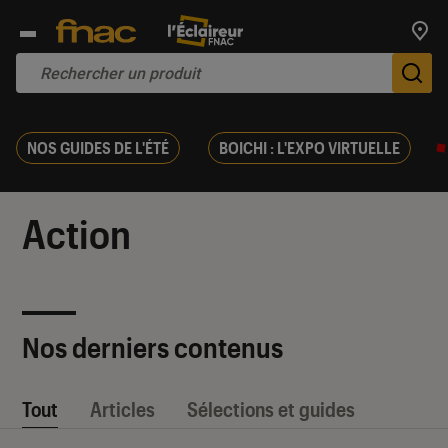
Trouv
De
NOS GUIDES DE L'ÉTÉ
BOICHI : L'EXPO VIRTUELLE
Action
Nos derniers contenus
Tout
Articles
Sélections et guides