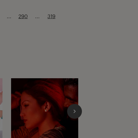
...
290
...
319