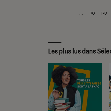
1
...
70
170
Les plus lus dans Séle