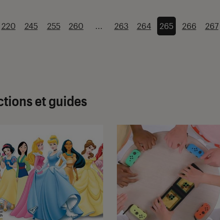
220
245
255
260
...
263
264
265
266
267
ctions et guides