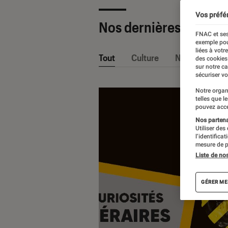
Vos préfé
Nos dernières Sélecti
FNAC et ses
exemple pou
liées à votr
Tout
Culture
Nos conseils
des cookies
sur notre c
sécuriser vo
Notre organ
telles que l
pouvez acce
Nos partenai
Utiliser des
l’identifica
mesure de p
Liste de no
GÉRER ME