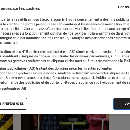
Continu
rences sur les cookies
ons
 partenaires utilisent des traceurs soumis à votre consentement à des fins publicita
r la création de profils personnalisés en combinant les données de navigation et l
e compte client. Vous pouvez refuser les traceurs via le lien "continuer sans accepter"
Pop Culture
Tech
 nécessaires au fonctionnement optimal de nos services notamment l’aide dans vot
atalogue et la personnalisation des contenus, l’analyse des performances de notre si
s transactions.
isation et ses
419
partenaires publicitaires (IAB) stockent et/ou accèdent à des inf
es identifiants uniques de cookies pour traiter les données personnelles, sur un appa
pter ou gérer vos préférences en cliquant ci-dessous ou à tout moment dans la
Poli
res publicitaires (IAB) traitent des données selon les finalités suivantes :
 données de géolocalisation précises. Analyser activement les caractéristiques de l’
tion. Stocker et/ou accéder à des informations sur un appareil. Publicités et contenu
erformance des publicités et du contenu, études d’audience et développement de se
s partenaires IAB
S PRÉFÉRENCES
J'