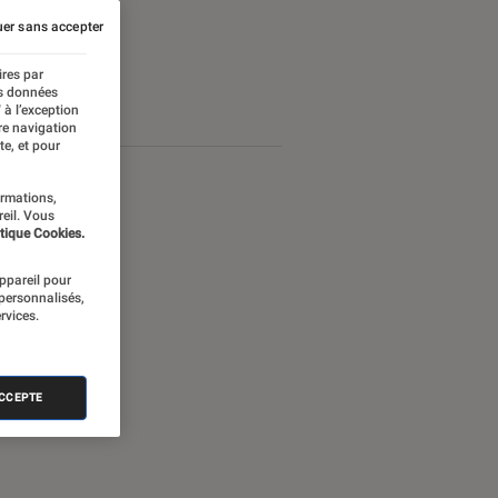
er sans accepter
ires par
es données
 à l’exception
re navigation
te, et pour
ormations,
reil. Vous
tique Cookies.
appareil pour
 personnalisés,
rvices.
ACCEPTE