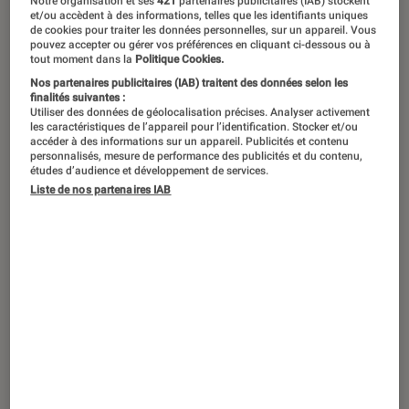
Notre organisation et ses
421
partenaires publicitaires (IAB) stockent
et/ou accèdent à des informations, telles que les identifiants uniques
de cookies pour traiter les données personnelles, sur un appareil. Vous
Comme les albums de Noël en
pouvez accepter ou gérer vos préférences en cliquant ci-dessous ou à
tout moment dans la
Politique Cookies.
décembre, les tubes latinos semblent
Nos partenaires publicitaires (IAB) traitent des données selon les
revenir chaque été avec une
finalités suivantes :
Utiliser des données de géolocalisation précises. Analyser activement
régularité implacable. Des hits ultra-
les caractéristiques de l’appareil pour l’identification. Stocker et/ou
accéder à des informations sur un appareil. Publicités et contenu
efficaces, pensés pour accompagner
personnalisés, mesure de performance des publicités et du contenu,
les vacances, les soirées et les
études d’audience et développement de services.
Liste de nos partenaires IAB
longues journées au soleil. Résultat :
les stars de la « pop latine » s’invitent
partout, des plages aux terrasses de
café, des réseaux sociaux aux ondes
radio. Et si certains refrains risquent
de vous épuiser, d’autres méritent
qu’on s’y attarde. Voici notre sélection
d’albums pour cet été 2026.