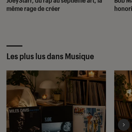
JoeyStarr, du rap au septième art, la
Bob Ma
même rage de créer
honori
Les plus lus dans Musique