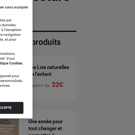
er sans accepter
ires par
es données
 à l’exception
re navigation
ection de produits
te, et pour
ormations,
reil. Vous
tique Cookies.
Les Lois naturelles
de l'enfant
appareil pour
 personnalisés,
22€
À partir de
rvices.
ACCEPTE
Une année pour
tout changer et