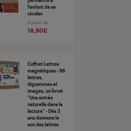
permettre à
l'enfant de se
révéler
À partir de
18,90€
Coffret Lettres
magnétiques - 86
lettres,
digrammes et
images, un livret
"Une entrée
naturelle dans la
lecture" - Dès 3
ans donnons le
son des lettres