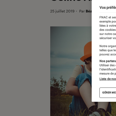
Vos préfé
25 juillet 2019
・
Par
Béatrice
FNAC et ses
exemple pou
liées à votr
des cookies
sur notre c
sécuriser vo
Notre organ
telles que l
pouvez acce
Nos partenai
Utiliser des
l’identifica
mesure de p
Liste de no
GÉRER ME