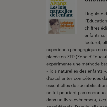
Linguiste 
l’Educatio
chiffres édi
enfants so
lecture), e
expérience pédagogique en se
placée en ZEP (Zone d’Educatio
expérimente une méthode basé
« lois naturelles des enfants 
d’excellentes compétences da
essentielles de sociabilisatio
ne fut pourtant pas reconnue.
dans un livre événement,
Les 
considérable. Depuis, elle or