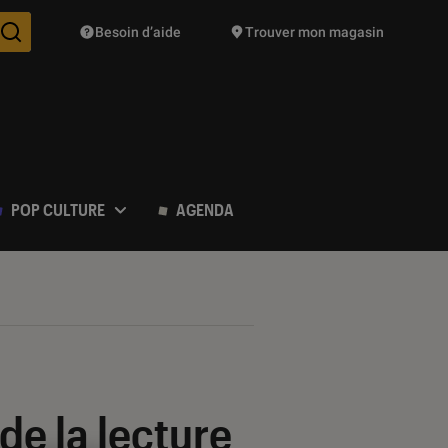
Besoin d’aide
Trouver mon magasin
Des suggestions de produits vont vous être proposées pendant vo
POP CULTURE
AGENDA
 de la lecture