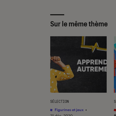
Sur le même thème
TAGE
SÉLECTION
S
ines et jeux
•
Figurines et jeux
•
 2017
21 déc. 2020