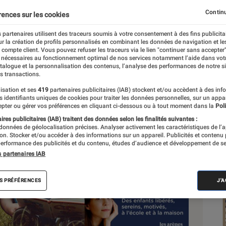
Continu
rences sur les cookies
 partenaires utilisent des traceurs soumis à votre consentement à des fins publicita
r la création de profils personnalisés en combinant les données de navigation et l
e compte client. Vous pouvez refuser les traceurs via le lien "continuer sans accepter"
 nécessaires au fonctionnement optimal de nos services notamment l’aide dans vot
Sél
atalogue et la personnalisation des contenus, l’analyse des performances de notre si
s transactions.
isation et ses
419
partenaires publicitaires (IAB) stockent et/ou accèdent à des inf
es identifiants uniques de cookies pour traiter les données personnelles, sur un appa
pter ou gérer vos préférences en cliquant ci-dessous ou à tout moment dans la
Poli
res publicitaires (IAB) traitent des données selon les finalités suivantes :
 données de géolocalisation précises. Analyser activement les caractéristiques de l’
tion. Stocker et/ou accéder à des informations sur un appareil. Publicités et contenu
erformance des publicités et du contenu, études d’audience et développement de se
s partenaires IAB
S PRÉFÉRENCES
J'