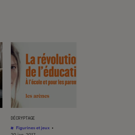
DÉCRYPTAGE
SÉLECTION
Figurines et jeux
•
Figurines et jeux
•
20 jan. 2017
21 déc. 2020