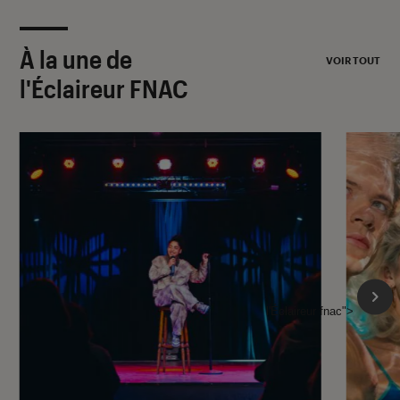
À la une de
VOIR TOUT
l'Éclaireur FNAC
l'Éclaireur fnac">