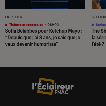
ENTRETIEN
CRITIQU
Théâtre et spectacles
•
08H00
Séries
Sofia Belabbes pour
Ketchup Mayo
:
The S
“Depuis que j’ai 8 ans, je sais que je
la sér
veux devenir humoriste”
l’été ?