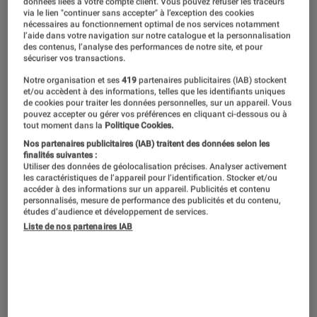
données liées à votre compte client. Vous pouvez refuser les traceurs
via le lien "continuer sans accepter" à l’exception des cookies
télévision, toutes les conditions sont
nécessaires au fonctionnement optimal de nos services notamment
réunies : vous pouvez vous installer
l’aide dans votre navigation sur notre catalogue et la personnalisation
des contenus, l’analyse des performances de notre site, et pour
sous un plaid et bingewatcher le plus
sécuriser vos transactions.
de films de Noël possible. En voici une
Notre organisation et ses
419
partenaires publicitaires (IAB) stockent
et/ou accèdent à des informations, telles que les identifiants uniques
petite sélection, à suivre en fonction
de cookies pour traiter les données personnelles, sur un appareil. Vous
pouvez accepter ou gérer vos préférences en cliquant ci-dessous ou à
de vos envies : du rire, des larmes, de
tout moment dans la
Politique Cookies.
l’émerveillement ou du feel good…
Nos partenaires publicitaires (IAB) traitent des données selon les
finalités suivantes :
Silence, ça tourne !
Utiliser des données de géolocalisation précises. Analyser activement
les caractéristiques de l’appareil pour l’identification. Stocker et/ou
accéder à des informations sur un appareil. Publicités et contenu
personnalisés, mesure de performance des publicités et du contenu,
études d’audience et développement de services.
La vie est belle
(1946)
Liste de nos partenaires IAB
Classique du cinéma américain, le chef
d’oeuvre de
Franck Capra
nous plonge dans la
magie de Noël, au sens propre. George Bailey
(
James Stewart
) a des pensées suicidaires la