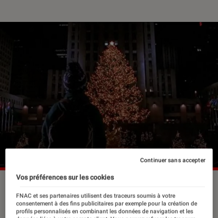
Continuer sans accepter
Vos préférences sur les cookies
FNAC et ses partenaires utilisent des traceurs soumis à votre
L’odeur du sapin embaume le salon,
consentement à des fins publicitaires par exemple pour la création de
profils personnalisés en combinant les données de navigation et les
les téléfilms de Noël envahissent la