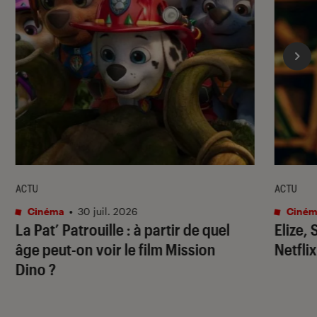
ACTU
ACTU
Cinéma
•
30 juil. 2026
Ciném
La Pat’ Patrouille
: à partir de quel
Elize,
âge peut-on voir le film
Mission
Netflix
Dino
?