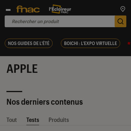
Trouv
De
NOS GUIDES DE L'ÉTÉ
BOICHI : L'EXPO VIRTUELLE
APPLE
Nos derniers contenus
Tout
Tests
Produits