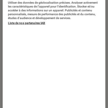
TEST LABO
Utiliser des données de géolocalisation précises. Analyser activement
les caractéristiques de l’appareil pour l’identification. Stocker et/ou
Noté 4 étoiles sur 5
Informatique
•
26 avr. 2025
accéder à des informations sur un appareil. Publicités et contenu
personnalisés, mesure de performance des publicités et du contenu,
Test Labo du APPLE iMac M4 10 Cores 16
études d’audience et développement de services.
Go : une formidable machine de travail
Liste de nos partenaires IAB