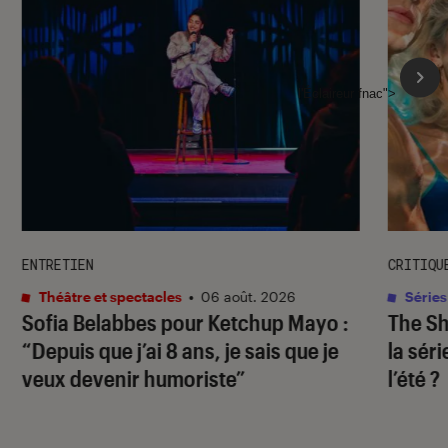
l'Éclaireur fnac">
ENTRETIEN
CRITIQU
Théâtre et spectacles
•
06 août. 2026
Séries
Sofia Belabbes pour
Ketchup Mayo
:
The S
“Depuis que j’ai 8 ans, je sais que je
la sér
veux devenir humoriste”
l’été ?