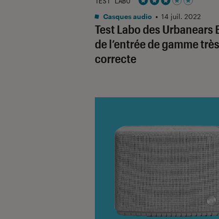
TEST LABO
Noté 3 étoiles sur 5
Casques audio
•
14 juil. 2022
Test Labo des Urbanears 
de l’entrée de gamme trè
correcte