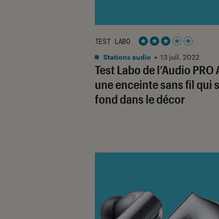
TEST LABO
Noté 3 étoiles sur 5
Stations audio
•
13 juil. 2022
Test Labo de l’Audio PRO A
une enceinte sans fil qui 
fond dans le décor