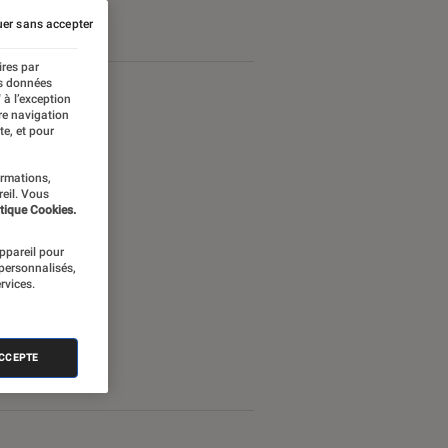
er sans accepter
ires par
es données
 à l’exception
re navigation
te, et pour
ormations,
reil. Vous
tique Cookies.
appareil pour
 personnalisés,
rvices.
ACCEPTE