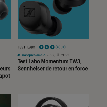
TEST LABO
Noté 3 étoiles sur 5
Casques audio
•
13 juil. 2022
Test Labo Momentum TW3,
teurs
Sennheiser de retour en force
capot