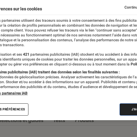
Chaines Hi-Fi
Enceintes audio
Stations audio
Continu
rences sur les cookies
 partenaires utilisent des traceurs soumis à votre consentement à des fins publicita
r la création de profils personnalisés en combinant les données de navigation et l
e compte client. Vous pouvez refuser les traceurs via le lien "continuer sans accepter"
 nécessaires au fonctionnement optimal de nos services notamment l’aide dans vot
omane, ou simplement à la recherche de
atalogue et la personnalisation des contenus, l’analyse des performances de notre si
s transactions.
nte, vous retrouverez ici des actualités et
isation et ses
421
partenaires publicitaires (IAB) stockent et/ou accèdent à des inf
lleur des choix.
es identifiants uniques de cookies pour traiter les données personnelles, sur un appa
pter ou gérer vos préférences en cliquant ci-dessous ou à tout moment dans la
Poli
res publicitaires (IAB) traitent des données selon les finalités suivantes :
 données de géolocalisation précises. Analyser activement les caractéristiques de l’
tion. Stocker et/ou accéder à des informations sur un appareil. Publicités et contenu
erformance des publicités et du contenu, études d’audience et développement de se
s partenaires IAB
s
S PRÉFÉRENCES
J'
Sélections et guides
Tests
Produits