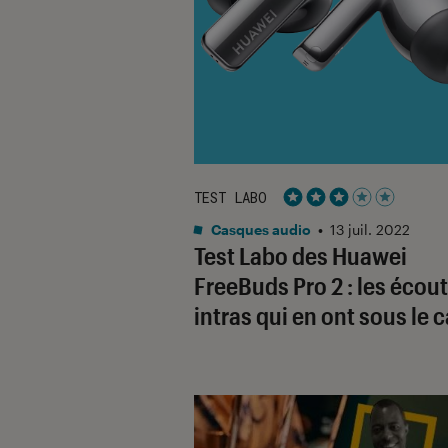
TEST LABO
Noté 3 étoiles sur 5
Casques audio
•
13 juil. 2022
Test Labo des Huawei
FreeBuds Pro 2 : les écou
intras qui en ont sous le 