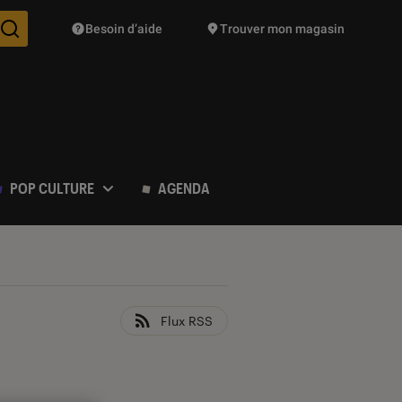
Besoin d’aide
Trouver mon magasin
Des suggestions de produits vont vous être proposées pendant vo
POP CULTURE
AGENDA
Flux RSS