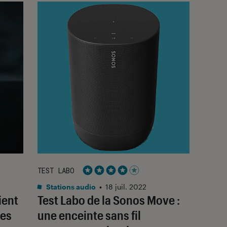
TEST LABO
Noté 4 étoiles sur 5
Stations audio
•
18 juil. 2022
ient
Test Labo de la Sonos Move :
les
une enceinte sans fil