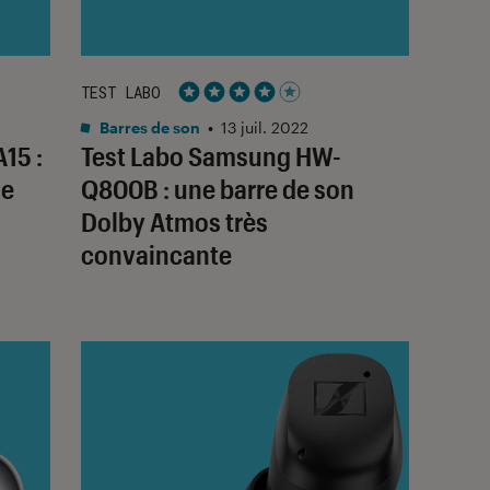
TEST LABO
Noté 4 étoiles sur 5
Barres de son
•
13 juil. 2022
15 :
Test Labo Samsung HW-
se
Q800B : une barre de son
Dolby Atmos très
convaincante