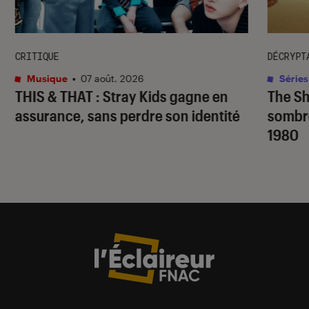
CRITIQUE
DÉCRYPT
Musique
•
07 août. 2026
Séries
THIS & THAT
: Stray Kids gagne en
The S
assurance, sans perdre son identité
sombr
1980