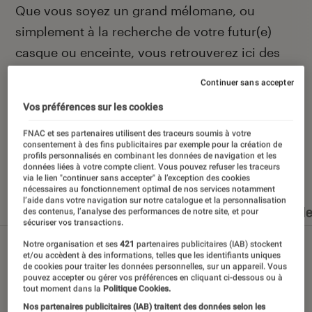
Introduction
Que vous soyez un grand mélomane, ou
simplement à la recherche de votre futur(e)
casque ou enceinte, vous retrouverez ici des
actualités et des conseils pour faire le meilleur
Continuer sans accepter
des choix.
Vos préférences sur les cookies
FNAC et ses partenaires utilisent des traceurs soumis à votre
consentement à des fins publicitaires par exemple pour la création de
profils personnalisés en combinant les données de navigation et les
Nos derniers contenus
données liées à votre compte client. Vous pouvez refuser les traceurs
via le lien "continuer sans accepter" à l’exception des cookies
nécessaires au fonctionnement optimal de nos services notamment
l’aide dans votre navigation sur notre catalogue et la personnalisation
Tout
Articles
Dossiers
Sélections et guid
des contenus, l’analyse des performances de notre site, et pour
sécuriser vos transactions.
Notre organisation et ses
421
partenaires publicitaires (IAB) stockent
et/ou accèdent à des informations, telles que les identifiants uniques
de cookies pour traiter les données personnelles, sur un appareil. Vous
pouvez accepter ou gérer vos préférences en cliquant ci-dessous ou à
tout moment dans la
Politique Cookies.
Nos partenaires publicitaires (IAB) traitent des données selon les