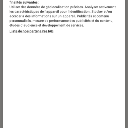
finalités suivantes :
Utiliser des données de géolocalisation précises. Analyser activement
les caractéristiques de l’appareil pour l’identification. Stocker et/ou
accéder à des informations sur un appareil. Publicités et contenu
personnalisés, mesure de performance des publicités et du contenu,
études d’audience et développement de services.
Liste de nos partenaires IAB
ACTU
Son
•
01 oct. 2021
Casque Bluetooth à réduction de bruit
Philips Fidelio L3 : Luxe et volupté