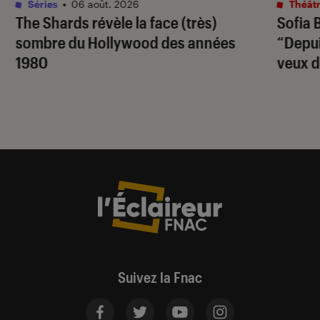
Séries
•
06 août. 2026
Théâtr
The Shards
révèle la face (très)
Sofia 
sombre du Hollywood des années
“Depuis
1980
veux d
Suivez la Fnac