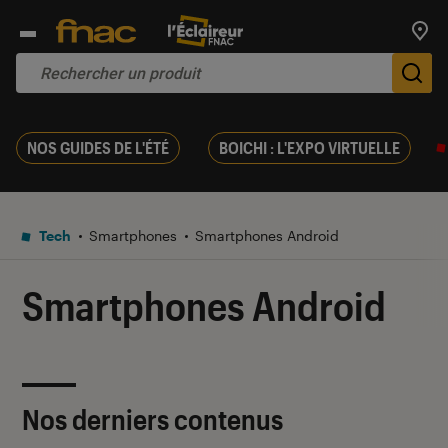
Trouv
De
NOS GUIDES DE L'ÉTÉ
BOICHI : L'EXPO VIRTUELLE
Tech
Smartphones
Smartphones Android
Smartphones Android
Nos derniers contenus