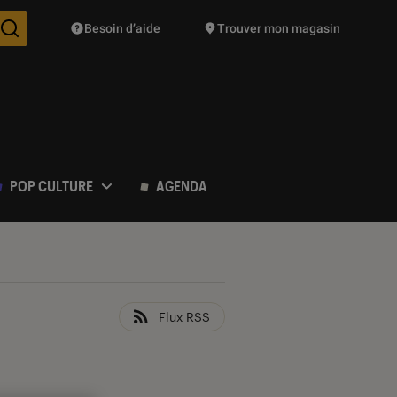
Besoin d’aide
Trouver mon magasin
Des suggestions de produits vont vous être proposées pendant vo
POP CULTURE
AGENDA
Flux RSS