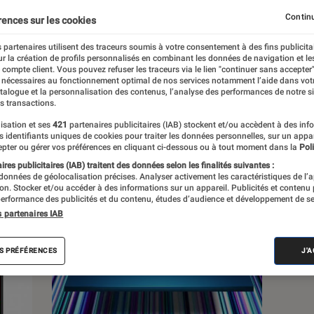
Continu
rences sur les cookies
 partenaires utilisent des traceurs soumis à votre consentement à des fins publicita
r la création de profils personnalisés en combinant les données de navigation et l
s
e compte client. Vous pouvez refuser les traceurs via le lien "continuer sans accepter"
 nécessaires au fonctionnement optimal de nos services notamment l’aide dans vot
atalogue et la personnalisation des contenus, l’analyse des performances de notre si
s transactions.
Sélections et guides
Tests
Produits
isation et ses
421
partenaires publicitaires (IAB) stockent et/ou accèdent à des inf
es identifiants uniques de cookies pour traiter les données personnelles, sur un appa
pter ou gérer vos préférences en cliquant ci-dessous ou à tout moment dans la
Poli
res publicitaires (IAB) traitent des données selon les finalités suivantes :
 données de géolocalisation précises. Analyser activement les caractéristiques de l’
tion. Stocker et/ou accéder à des informations sur un appareil. Publicités et contenu
erformance des publicités et du contenu, études d’audience et développement de se
s partenaires IAB
S PRÉFÉRENCES
J'