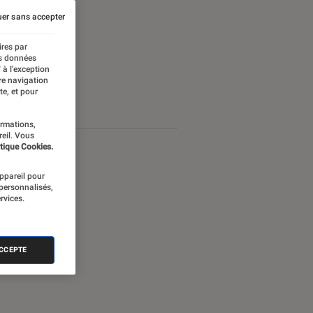
er sans accepter
ires par
es données
 à l’exception
re navigation
te, et pour
ormations,
reil. Vous
tique Cookies.
appareil pour
 personnalisés,
rvices.
ACCEPTE