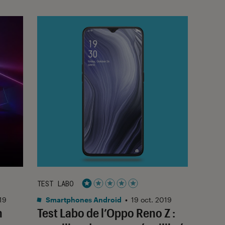
TEST LABO
Noté 1 étoiles sur 5
19
Smartphones Android
•
19 oct. 2019
n
Test Labo de l’Oppo Reno Z :