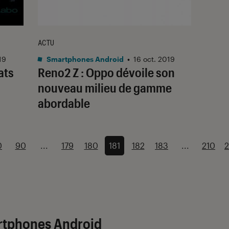
ACTU
19
Smartphones Android
•
16 oct. 2019
ats
Reno2 Z : Oppo dévoile son
nouveau milieu de gamme
abordable
0
90
...
179
180
181
182
183
...
210
artphones Android