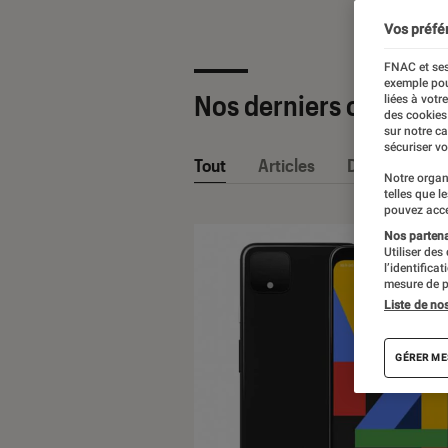
Vos préfé
FNAC et ses
exemple pou
Nos derniers contenu
liées à votr
des cookies
sur notre c
sécuriser vo
Tout
Articles
Dossiers
Notre organ
telles que l
pouvez acce
Nos partenai
Utiliser des
l’identifica
mesure de p
Liste de no
GÉRER ME