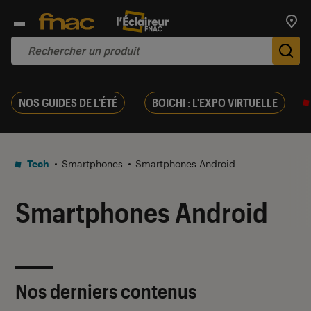
Trouv
De
NOS GUIDES DE L'ÉTÉ
BOICHI : L'EXPO VIRTUELLE
Tech
Smartphones
Smartphones Android
Smartphones Android
Nos derniers contenus