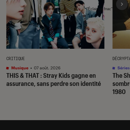
l'Éclaireur fnac">
CRITIQUE
DÉCRYPT
Musique
•
07 août. 2026
Séries
THIS & THAT
: Stray Kids gagne en
The S
assurance, sans perdre son identité
sombr
1980