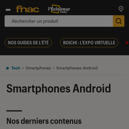
Trouv
De
NOS GUIDES DE L'ÉTÉ
BOICHI : L'EXPO VIRTUELLE
Tech
Smartphones
Smartphones Android
Smartphones Android
Nos derniers contenus