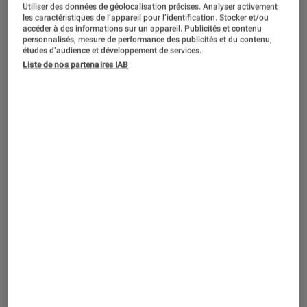
Utiliser des données de géolocalisation précises. Analyser activement
les caractéristiques de l’appareil pour l’identification. Stocker et/ou
accéder à des informations sur un appareil. Publicités et contenu
personnalisés, mesure de performance des publicités et du contenu,
études d’audience et développement de services.
TEST LABO
Liste de nos partenaires IAB
Noté 2 étoiles sur 5
Smartphones Android
•
16 mar. 2021
Test Labo du Samsung Galaxy S21 Ultra
5G : le nec plus ultra du moment