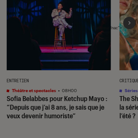
l'Éclaireur fnac">
ENTRETIEN
CRITIQU
Théâtre et spectacles
•
08H00
Séries
Sofia Belabbes pour
Ketchup Mayo
:
The S
“Depuis que j’ai 8 ans, je sais que je
la sér
veux devenir humoriste”
l’été ?