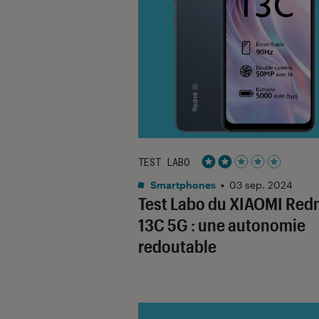
TEST LABO
Noté 2 étoiles sur 5
Smartphones
•
03 sep. 2024
Test Labo du XIAOMI Red
13C 5G : une autonomie
redoutable