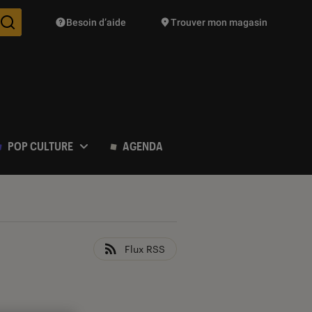
Besoin d’aide
Trouver mon magasin
Des suggestions de produits vont vous être proposées pendant vo
POP CULTURE
AGENDA
Flux RSS