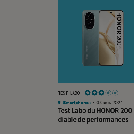
TEST LABO
Noté 3 étoiles sur 5
Smartphones
•
03 sep. 2024
Test Labo du HONOR 200 
diable de performances