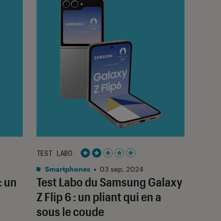
TEST LABO
Noté 2 étoiles sur 5
Smartphones
•
03 sep. 2024
: un
Test Labo du Samsung Galaxy
Z Flip 6 : un pliant qui en a
sous le coude