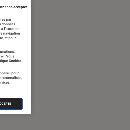
Android
er sans accepter
ires par
es données
 à l’exception
re navigation
te, et pour
ormations,
reil. Vous
tique Cookies.
appareil pour
 personnalisés,
rvices.
ACCEPTE