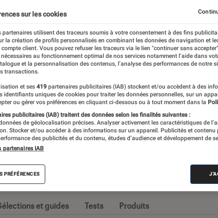
Constructeurs
iPhone
Opérateurs
Smartphones 
Continu
rences sur les cookies
 partenaires utilisent des traceurs soumis à votre consentement à des fins publicita
r la création de profils personnalisés en combinant les données de navigation et l
e compte client. Vous pouvez refuser les traceurs via le lien "continuer sans accepter"
 nécessaires au fonctionnement optimal de nos services notamment l’aide dans vot
nt imposé comme l’appareil high-tech par
atalogue et la personnalisation des contenus, l’analyse des performances de notre si
s transactions.
ossiers et tests d’appareils, l’Éclaireur Fnac
isation et ses
419
partenaires publicitaires (IAB) stockent et/ou accèdent à des inf
seille quand vient le moment de changer
es identifiants uniques de cookies pour traiter les données personnelles, sur un appa
pter ou gérer vos préférences en cliquant ci-dessous ou à tout moment dans la
Poli
res publicitaires (IAB) traitent des données selon les finalités suivantes :
 données de géolocalisation précises. Analyser activement les caractéristiques de l’
tion. Stocker et/ou accéder à des informations sur un appareil. Publicités et contenu
erformance des publicités et du contenu, études d’audience et développement de se
s partenaires IAB
s
S PRÉFÉRENCES
J'
Sélections et guides
Tests
Produits