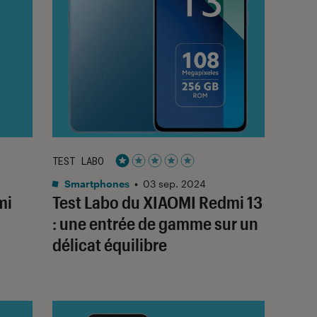
TEST LABO
Noté 1 étoiles sur 5
Smartphones
•
03 sep. 2024
mi
Test Labo du XIAOMI Redmi 13
: une entrée de gamme sur un
délicat équilibre