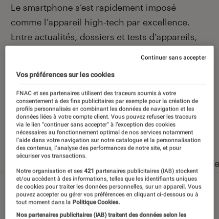
Introduction
Le smartphone s’est rapidement imposé
comme l’appareil high-tech par excellence.
Entre actualités, dossiers et tests d’appareils,
l’Éclaireur Fnac vous accompagne et vous
Continuer sans accepter
conseille quand vient le moment de changer de
Vos préférences sur les cookies
téléphone portable.
FNAC et ses partenaires utilisent des traceurs soumis à votre
consentement à des fins publicitaires par exemple pour la création de
profils personnalisés en combinant les données de navigation et les
données liées à votre compte client. Vous pouvez refuser les traceurs
via le lien "continuer sans accepter" à l’exception des cookies
Nos derniers contenus
nécessaires au fonctionnement optimal de nos services notamment
l’aide dans votre navigation sur notre catalogue et la personnalisation
des contenus, l’analyse des performances de notre site, et pour
sécuriser vos transactions.
Tout
Articles
Dossiers
Sélections et guid
Notre organisation et ses
421
partenaires publicitaires (IAB) stockent
et/ou accèdent à des informations, telles que les identifiants uniques
de cookies pour traiter les données personnelles, sur un appareil. Vous
pouvez accepter ou gérer vos préférences en cliquant ci-dessous ou à
tout moment dans la
Politique Cookies.
Nos partenaires publicitaires (IAB) traitent des données selon les