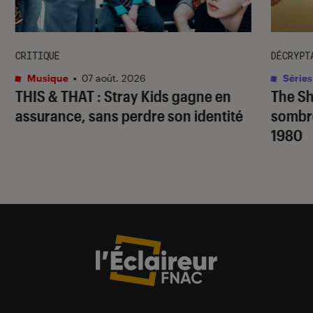
CRITIQUE
DÉCRYPT
Musique
•
07 août. 2026
Séries
THIS & THAT
: Stray Kids gagne en
The S
assurance, sans perdre son identité
sombr
1980