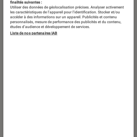
finalités suivantes :
Utiliser des données de géolocalisation précises. Analyser activement
les caractéristiques de l’appareil pour l’identification. Stocker et/ou
accéder à des informations sur un appareil. Publicités et contenu
personnalisés, mesure de performance des publicités et du contenu,
études d’audience et développement de services.
Liste de nos partenaires IAB
TEST LABO
Noté 1 étoiles sur 5
Smartphones Android
•
21 juil. 2020
Test Labo du Xiaomi Mi 10 Pro 5G : un