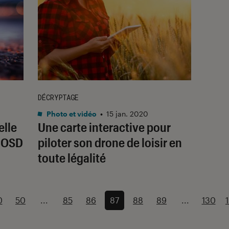
DÉCRYPTAGE
Photo et vidéo
•
15 jan. 2020
elle
Une carte interactive pour
I OSD
piloter son drone de loisir en
toute légalité
0
50
...
85
86
87
88
89
...
130