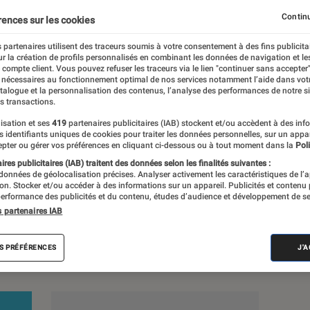
es
Drones
Photo
Vidéo
Continu
rences sur les cookies
 partenaires utilisent des traceurs soumis à votre consentement à des fins publicita
r la création de profils personnalisés en combinant les données de navigation et l
e compte client. Vous pouvez refuser les traceurs via le lien "continuer sans accepter"
 nécessaires au fonctionnement optimal de nos services notamment l’aide dans vot
uez rien de l’actualité de la photo et de la
atalogue et la personnalisation des contenus, l’analyse des performances de notre si
s transactions.
s, dossiers et sélections produits.
isation et ses
419
partenaires publicitaires (IAB) stockent et/ou accèdent à des inf
es identifiants uniques de cookies pour traiter les données personnelles, sur un appa
pter ou gérer vos préférences en cliquant ci-dessous ou à tout moment dans la
Poli
res publicitaires (IAB) traitent des données selon les finalités suivantes :
 données de géolocalisation précises. Analyser activement les caractéristiques de l’
tion. Stocker et/ou accéder à des informations sur un appareil. Publicités et contenu
erformance des publicités et du contenu, études d’audience et développement de se
s
s partenaires IAB
Dossiers
Sélections et guides
Tests
S PRÉFÉRENCES
J'