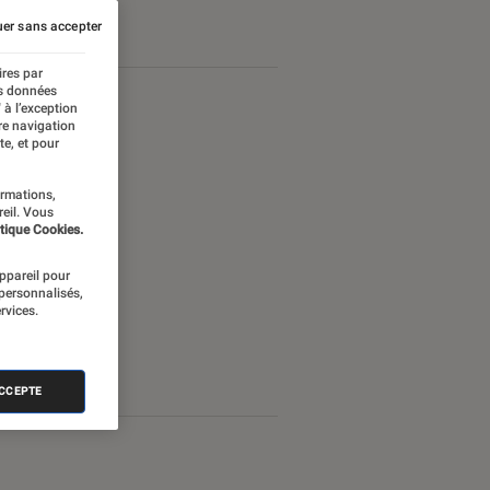
er sans accepter
ires par
es données
 à l’exception
re navigation
te, et pour
ormations,
reil. Vous
tique Cookies.
appareil pour
 personnalisés,
rvices.
ACCEPTE