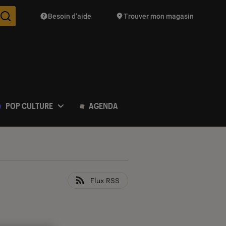
Besoin d’aide
Trouver mon magasin
Des suggestions de produits vont vous être proposées pendant vo
POP CULTURE
AGENDA
Flux RSS