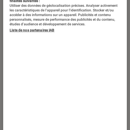
finalités suivantes :
Utiliser des données de géolocalisation précises. Analyser activement
les caractéristiques de l’appareil pour l’identification. Stocker et/ou
accéder à des informations sur un appareil. Publicités et contenu
personnalisés, mesure de performance des publicités et du contenu,
études d’audience et développement de services.
Liste de nos partenaires IAB
ACTU
Photo
•
23 avr. 2019
Nikon Coolpix W150 : un compact
étanche et résistant, pour petits et
grands