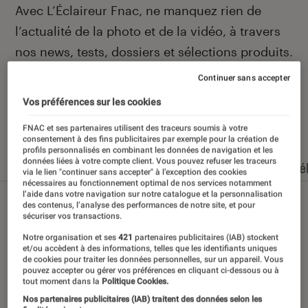
Introduction
Avec L’Éclaireur Fnac, ne manquez rien de
l’actualité de la photo et de la vidéo, à travers
nos news, tests, dossiers et sélections produits.
Continuer sans accepter
Vos préférences sur les cookies
Nos derniers contenus
FNAC et ses partenaires utilisent des traceurs soumis à votre
consentement à des fins publicitaires par exemple pour la création de
profils personnalisés en combinant les données de navigation et les
données liées à votre compte client. Vous pouvez refuser les traceurs
Tout
Articles
Événéments
Dossiers
Sé
via le lien "continuer sans accepter" à l’exception des cookies
nécessaires au fonctionnement optimal de nos services notamment
l’aide dans votre navigation sur notre catalogue et la personnalisation
des contenus, l’analyse des performances de notre site, et pour
sécuriser vos transactions.
Notre organisation et ses
421
partenaires publicitaires (IAB) stockent
et/ou accèdent à des informations, telles que les identifiants uniques
de cookies pour traiter les données personnelles, sur un appareil. Vous
pouvez accepter ou gérer vos préférences en cliquant ci-dessous ou à
tout moment dans la
Politique Cookies.
Nos partenaires publicitaires (IAB) traitent des données selon les