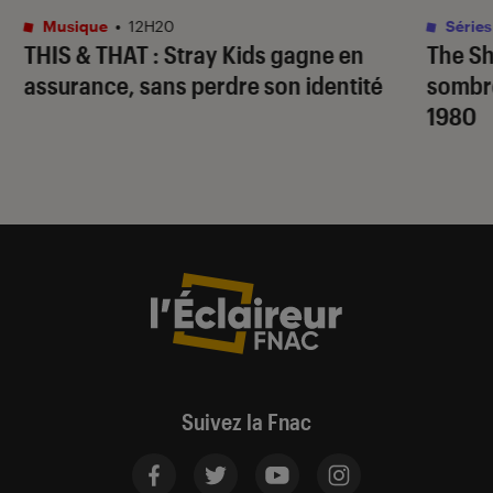
Musique
•
12H20
Séries
THIS & THAT
: Stray Kids gagne en
The S
assurance, sans perdre son identité
sombr
1980
Suivez la Fnac