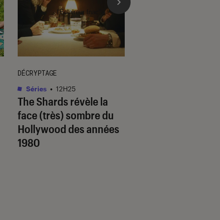
l'Éclaireur fnac">
DÉCRYPTAGE
ACTU
Séries
•
12H25
Séries
•
12H05
The Shards
révèle la
The Shards
: la sé
face (très) sombre du
est-elle fidèle au
Hollywood des années
de Bret Easton Elli
1980