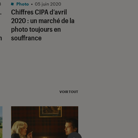
8
Photo
•
05 juin 2020
Photo
•
17 avr. 2020
…
Chiffres CIPA d’avril
Nikon lance un kit
2020 : un marché de la
vlogueurs avec s
photo toujours en
Z50, une optique e
n
souffrance
accessoires
VOIR TOUT