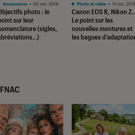
Accessoires
•
02 oct. 2018
Photo et vidéo
•
13 oct. 201
Objectifs photo : le
Canon EOS R, Nikon Z
point sur leur
Le point sur les
nomenclature (sigles,
nouvelles montures et
abréviations…)
les bagues d’adaptatio
r FNAC