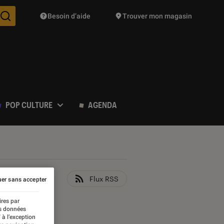
Besoin d’aide
Trouver mon magasin
Des suggestions de produits vont vous être proposées pendant vo
POP CULTURE
AGENDA
Flux RSS
er sans accepter
ires par
es données
 à l’exception