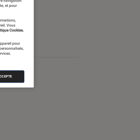
re navigation
te, et pour
ormations,
reil. Vous
tique Cookies.
appareil pour
 personnalisés,
rvices.
ACCEPTE