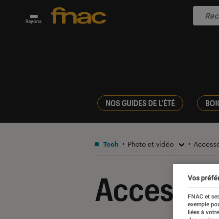
Rayons
NOS GUIDES DE L'ÉTÉ
BOI
Tech
Photo et vidéo
Access
Accessoi
Vos préfé
FNAC et ses
exemple pou
liées à votr