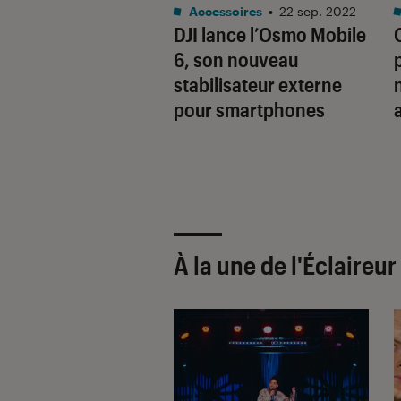
ssoires
•
09 nov. 2021
Accessoires
•
22 sep. 2022
onic Lumix S 35
DJI lance l’Osmo Mobile
.8 : une optique
6, son nouveau
us pour les
stabilisateur externe
des en monture L
pour smartphones
À la une de
l'Éclaireu