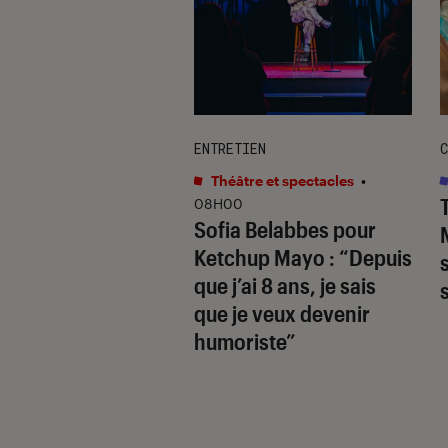
ENTRETIEN
C
classé
•
11H30
’une époque :
Théâtre et spectacles
•
e Assistant cède
08H00
Sofia Belabbes pour
ellement la place à
Ketchup Mayo
: “Depuis
ni
que j’ai 8 ans, je sais
que je veux devenir
humoriste”