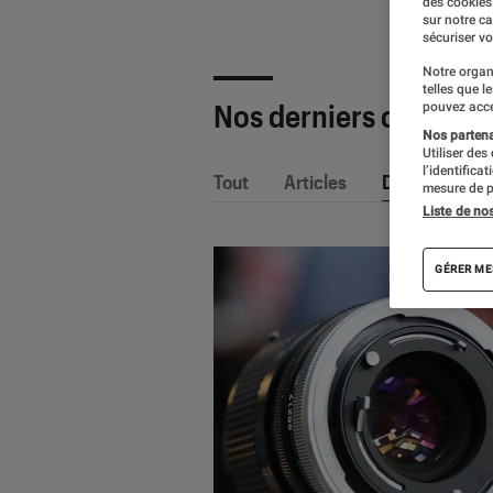
des cookies
sur notre c
sécuriser vo
Notre organ
telles que l
Nos derniers contenu
pouvez acce
Nos partenai
Utiliser des
l’identifica
Tout
Articles
Dossiers
mesure de p
Liste de no
GÉRER ME