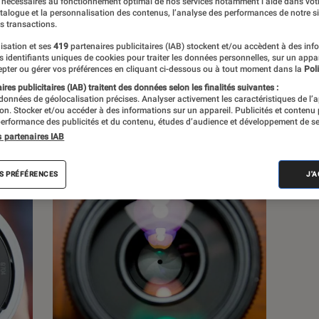
 nécessaires au fonctionnement optimal de nos services notamment l’aide dans vot
atalogue et la personnalisation des contenus, l’analyse des performances de notre si
s transactions.
isation et ses
419
partenaires publicitaires (IAB) stockent et/ou accèdent à des inf
es identifiants uniques de cookies pour traiter les données personnelles, sur un appa
s
pter ou gérer vos préférences en cliquant ci-dessous ou à tout moment dans la
Poli
res publicitaires (IAB) traitent des données selon les finalités suivantes :
 données de géolocalisation précises. Analyser activement les caractéristiques de l’
tion. Stocker et/ou accéder à des informations sur un appareil. Publicités et contenu
Tests
erformance des publicités et du contenu, études d’audience et développement de se
s partenaires IAB
S PRÉFÉRENCES
J'