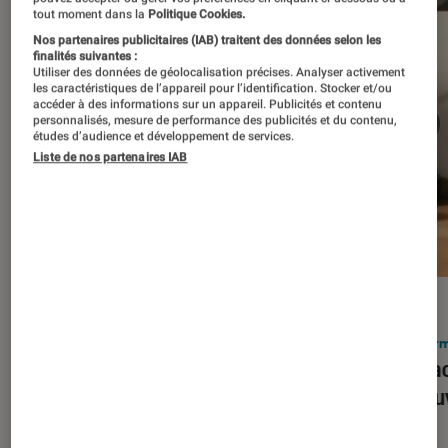
tout moment dans la
Politique Cookies.
Nos partenaires publicitaires (IAB) traitent des données selon les
finalités suivantes :
Utiliser des données de géolocalisation précises. Analyser activement
les caractéristiques de l’appareil pour l’identification. Stocker et/ou
accéder à des informations sur un appareil. Publicités et contenu
personnalisés, mesure de performance des publicités et du contenu,
études d’audience et développement de services.
Liste de nos partenaires IAB
ACTU
ACTU
Smartphones
•
03 mar. 2026
Infor
Apple lance l’iPhone 17e et vient
Le Mac
corriger tous les défauts de son
découv
prédécesseur