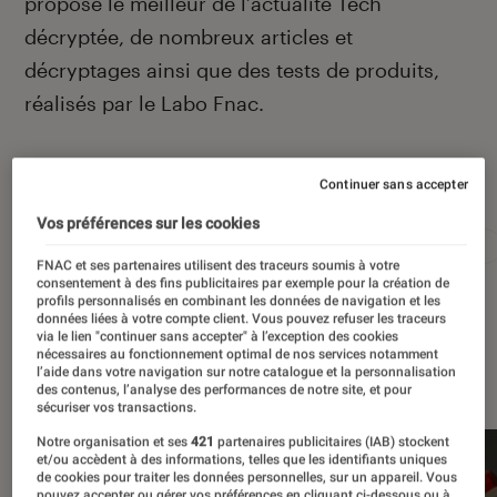
propose le meilleur de l’actualité Tech
décryptée, de nombreux articles et
décryptages ainsi que des tests de produits,
réalisés par le Labo Fnac.
Autour de ce sujet
Continuer sans accepter
Vos préférences sur les cookies
Apple
Intelligence artificielle
Android
Test
FNAC et ses partenaires utilisent des traceurs soumis à votre
consentement à des fins publicitaires par exemple pour la création de
profils personnalisés en combinant les données de navigation et les
données liées à votre compte client. Vous pouvez refuser les traceurs
via le lien "continuer sans accepter" à l’exception des cookies
nécessaires au fonctionnement optimal de nos services notamment
À la une
l’aide dans votre navigation sur notre catalogue et la personnalisation
des contenus, l’analyse des performances de notre site, et pour
sécuriser vos transactions.
Notre organisation et ses
421
partenaires publicitaires (IAB) stockent
et/ou accèdent à des informations, telles que les identifiants uniques
de cookies pour traiter les données personnelles, sur un appareil. Vous
pouvez accepter ou gérer vos préférences en cliquant ci-dessous ou à