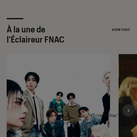
À la une de
VOIR TOUT
l'Éclaireur FNAC
l'Éclaireur fnac">