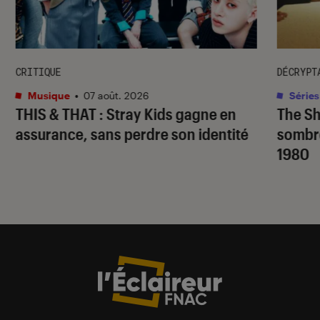
CRITIQUE
DÉCRYPT
Musique
•
07 août. 2026
Séries
THIS & THAT
: Stray Kids gagne en
The S
assurance, sans perdre son identité
sombr
1980