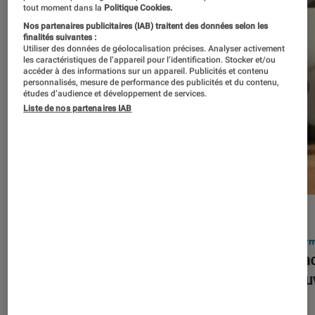
tout moment dans la
Politique Cookies.
Nos partenaires publicitaires (IAB) traitent des données selon les
finalités suivantes :
Utiliser des données de géolocalisation précises. Analyser activement
les caractéristiques de l’appareil pour l’identification. Stocker et/ou
accéder à des informations sur un appareil. Publicités et contenu
personnalisés, mesure de performance des publicités et du contenu,
études d’audience et développement de services.
Liste de nos partenaires IAB
ACTU
ACTU
Smartphones
•
03 mar. 2026
Infor
Apple lance l’iPhone 17e et vient
Le Mac
corriger tous les défauts de son
découv
prédécesseur