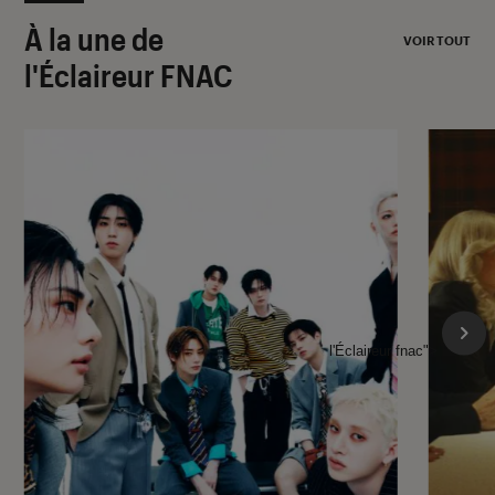
À la une de
VOIR TOUT
l'Éclaireur FNAC
l'Éclaireur fnac">