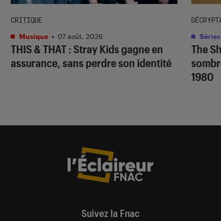
CRITIQUE
DÉCRYPT
Musique
•
07 août. 2026
Séries
THIS & THAT
: Stray Kids gagne en
The S
assurance, sans perdre son identité
sombr
1980
Suivez la Fnac