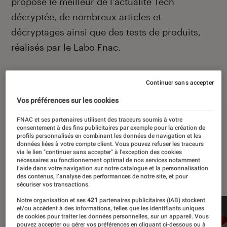
propose le meilleur de l’actualité Tech
décryptée, de nombreux articles et
décryptages ainsi que des tests de produits,
réalisés par le Labo Fnac.
Continuer sans accepter
Autour de ce sujet
Vos préférences sur les cookies
Apple
Intelligence artificielle
Android
Test
FNAC et ses partenaires utilisent des traceurs soumis à votre
consentement à des fins publicitaires par exemple pour la création de
profils personnalisés en combinant les données de navigation et les
données liées à votre compte client. Vous pouvez refuser les traceurs
via le lien "continuer sans accepter" à l’exception des cookies
nécessaires au fonctionnement optimal de nos services notamment
À la une
l’aide dans votre navigation sur notre catalogue et la personnalisation
des contenus, l’analyse des performances de notre site, et pour
sécuriser vos transactions.
Notre organisation et ses
421
partenaires publicitaires (IAB) stockent
et/ou accèdent à des informations, telles que les identifiants uniques
de cookies pour traiter les données personnelles, sur un appareil. Vous
pouvez accepter ou gérer vos préférences en cliquant ci-dessous ou à