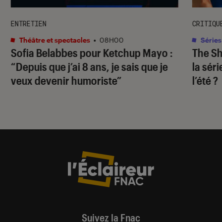
ENTRETIEN
CRITIQU
Théâtre et spectacles
•
08H00
Séries
Sofia Belabbes pour
Ketchup Mayo
:
The S
“Depuis que j’ai 8 ans, je sais que je
la sér
veux devenir humoriste”
l’été ?
Suivez la Fnac