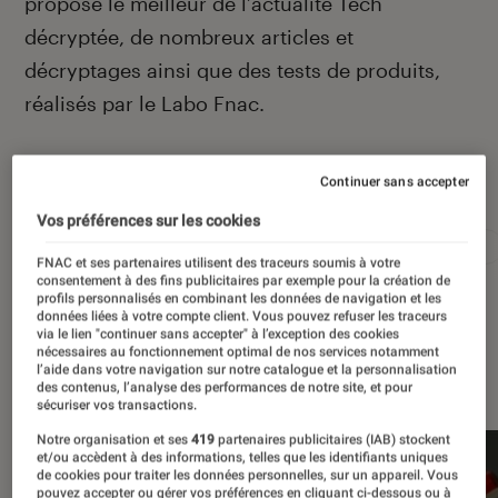
propose le meilleur de l’actualité Tech
décryptée, de nombreux articles et
décryptages ainsi que des tests de produits,
réalisés par le Labo Fnac.
Continuer sans accepter
Autour de ce sujet
Vos préférences sur les cookies
Apple
Intelligence artificielle
Android
Test
FNAC et ses partenaires utilisent des traceurs soumis à votre
consentement à des fins publicitaires par exemple pour la création de
profils personnalisés en combinant les données de navigation et les
données liées à votre compte client. Vous pouvez refuser les traceurs
via le lien "continuer sans accepter" à l’exception des cookies
nécessaires au fonctionnement optimal de nos services notamment
À la une
l’aide dans votre navigation sur notre catalogue et la personnalisation
des contenus, l’analyse des performances de notre site, et pour
sécuriser vos transactions.
Notre organisation et ses
419
partenaires publicitaires (IAB) stockent
et/ou accèdent à des informations, telles que les identifiants uniques
de cookies pour traiter les données personnelles, sur un appareil. Vous
pouvez accepter ou gérer vos préférences en cliquant ci-dessous ou à