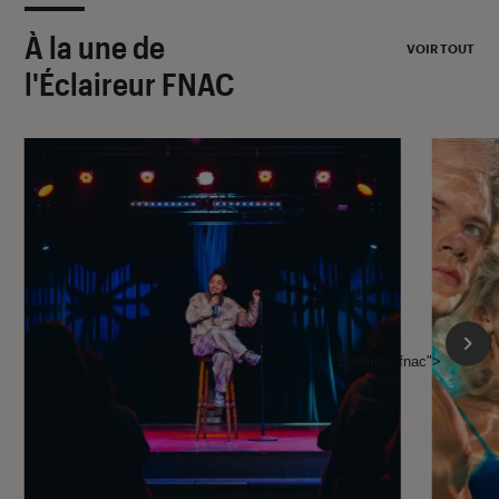
À la une de
VOIR TOUT
l'Éclaireur FNAC
l'Éclaireur fnac">