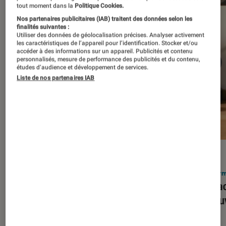
tout moment dans la
Politique Cookies.
Nos partenaires publicitaires (IAB) traitent des données selon les
finalités suivantes :
Utiliser des données de géolocalisation précises. Analyser activement
les caractéristiques de l’appareil pour l’identification. Stocker et/ou
accéder à des informations sur un appareil. Publicités et contenu
personnalisés, mesure de performance des publicités et du contenu,
études d’audience et développement de services.
Liste de nos partenaires IAB
ACTU
ACTU
Smartphones
•
03 mar. 2026
Infor
Apple lance l’iPhone 17e et vient
Le Mac
corriger tous les défauts de son
découv
prédécesseur