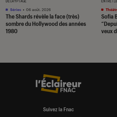
DÉCRYPTAGE
ENTRETI
Séries
•
06 août. 2026
Théâtr
The Shards
révèle la face (très)
Sofia 
sombre du Hollywood des années
“Depuis
1980
veux d
Suivez la Fnac