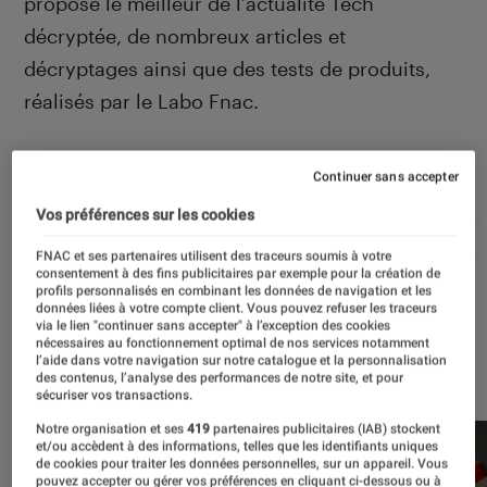
propose le meilleur de l’actualité Tech
décryptée, de nombreux articles et
décryptages ainsi que des tests de produits,
réalisés par le Labo Fnac.
Continuer sans accepter
Autour de ce sujet
Vos préférences sur les cookies
Apple
Intelligence artificielle
Android
Test
FNAC et ses partenaires utilisent des traceurs soumis à votre
consentement à des fins publicitaires par exemple pour la création de
profils personnalisés en combinant les données de navigation et les
données liées à votre compte client. Vous pouvez refuser les traceurs
via le lien "continuer sans accepter" à l’exception des cookies
nécessaires au fonctionnement optimal de nos services notamment
À la une
l’aide dans votre navigation sur notre catalogue et la personnalisation
des contenus, l’analyse des performances de notre site, et pour
sécuriser vos transactions.
Notre organisation et ses
419
partenaires publicitaires (IAB) stockent
et/ou accèdent à des informations, telles que les identifiants uniques
de cookies pour traiter les données personnelles, sur un appareil. Vous
pouvez accepter ou gérer vos préférences en cliquant ci-dessous ou à