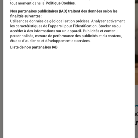
tout moment dans la
Politique Cookies.
Nos partenaires publicitaires (IAB) traitent des données selon les
finalités suivantes :
Utiliser des données de géolocalisation précises. Analyser activement
les caractéristiques de l’appareil pour l’identification. Stocker et/ou
accéder à des informations sur un appareil. Publicités et contenu
personnalisés, mesure de performance des publicités et du contenu,
études d’audience et développement de services.
Liste de nos partenaires IAB
ACTU
ACTU
Smartphones
•
03 mar. 2026
Infor
Apple lance l’iPhone 17e et vient
Le Mac
corriger tous les défauts de son
découv
prédécesseur