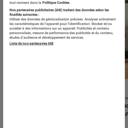
tout moment dans la
Politique Cookies.
Nos partenaires publicitaires (IAB) traitent des données selon les
finalités suivantes :
Utiliser des données de géolocalisation précises. Analyser activement
les caractéristiques de l’appareil pour l’identification. Stocker et/ou
accéder à des informations sur un appareil. Publicités et contenu
personnalisés, mesure de performance des publicités et du contenu,
études d’audience et développement de services.
Liste de nos partenaires IAB
ACTU
ACTU
Smartphones
•
03 mar. 2026
Infor
Apple lance l’iPhone 17e et vient
Le Mac
corriger tous les défauts de son
découv
prédécesseur