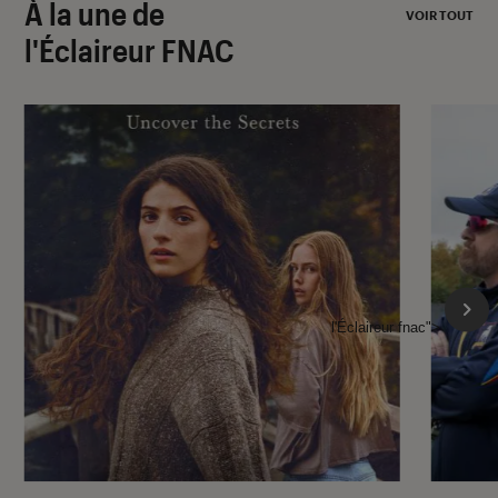
À la une de
VOIR TOUT
l'Éclaireur FNAC
l'Éclaireur fnac">