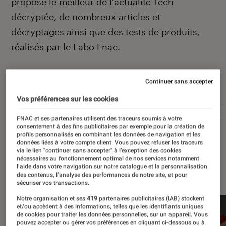
propose le meilleur de l’actualité Tech
décryptée, de nombreux articles et
décryptages ainsi que des tests de produits,
réalisés par le Labo Fnac.
Continuer sans accepter
Autour de ce sujet
Vos préférences sur les cookies
Apple
Intelligence artificielle
Android
Test
FNAC et ses partenaires utilisent des traceurs soumis à votre
consentement à des fins publicitaires par exemple pour la création de
profils personnalisés en combinant les données de navigation et les
données liées à votre compte client. Vous pouvez refuser les traceurs
via le lien "continuer sans accepter" à l’exception des cookies
nécessaires au fonctionnement optimal de nos services notamment
À la une
l’aide dans votre navigation sur notre catalogue et la personnalisation
des contenus, l’analyse des performances de notre site, et pour
sécuriser vos transactions.
Notre organisation et ses
419
partenaires publicitaires (IAB) stockent
et/ou accèdent à des informations, telles que les identifiants uniques
de cookies pour traiter les données personnelles, sur un appareil. Vous
pouvez accepter ou gérer vos préférences en cliquant ci-dessous ou à