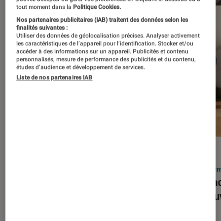
tout moment dans la
Politique Cookies.
Nos partenaires publicitaires (IAB) traitent des données selon les
finalités suivantes :
Utiliser des données de géolocalisation précises. Analyser activement
les caractéristiques de l’appareil pour l’identification. Stocker et/ou
accéder à des informations sur un appareil. Publicités et contenu
personnalisés, mesure de performance des publicités et du contenu,
études d’audience et développement de services.
Liste de nos partenaires IAB
ACTU
ACTU
Smartphones
•
03 mar. 2026
Infor
Apple lance l’iPhone 17e et vient
Le Mac
corriger tous les défauts de son
découv
prédécesseur