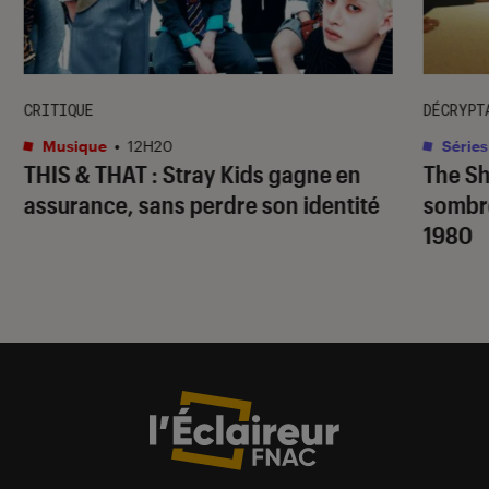
CRITIQUE
DÉCRYPT
Musique
•
12H20
Séries
THIS & THAT
: Stray Kids gagne en
The S
assurance, sans perdre son identité
sombr
1980