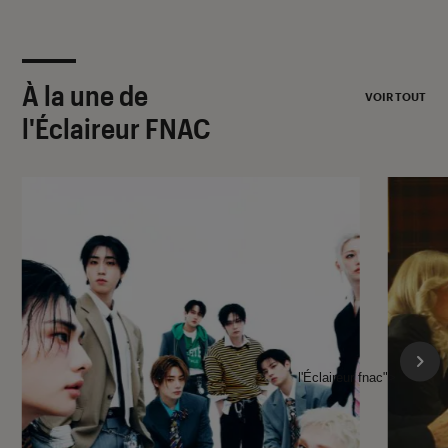
À la une de
VOIR TOUT
l'Éclaireur FNAC
l'Éclaireur fnac">