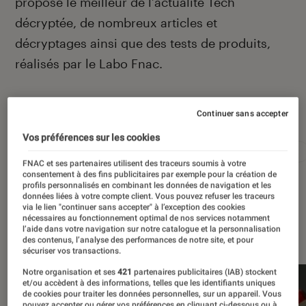
propose le meilleur de l’actualité Tech
décryptée, de nombreux articles et
décryptages ainsi que des tests de produits,
réalisés par le Labo Fnac.
Autour de ce sujet
Continuer sans accepter
Vos préférences sur les cookies
Apple
Intelligence artificielle
Android
Test
FNAC et ses partenaires utilisent des traceurs soumis à votre
consentement à des fins publicitaires par exemple pour la création de
profils personnalisés en combinant les données de navigation et les
données liées à votre compte client. Vous pouvez refuser les traceurs
via le lien "continuer sans accepter" à l’exception des cookies
nécessaires au fonctionnement optimal de nos services notamment
À la une
l’aide dans votre navigation sur notre catalogue et la personnalisation
des contenus, l’analyse des performances de notre site, et pour
sécuriser vos transactions.
Notre organisation et ses
421
partenaires publicitaires (IAB) stockent
et/ou accèdent à des informations, telles que les identifiants uniques
de cookies pour traiter les données personnelles, sur un appareil. Vous
pouvez accepter ou gérer vos préférences en cliquant ci-dessous ou à