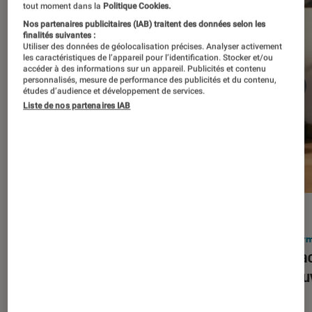
tout moment dans la
Politique Cookies.
Nos partenaires publicitaires (IAB) traitent des données selon les
finalités suivantes :
Utiliser des données de géolocalisation précises. Analyser activement
les caractéristiques de l’appareil pour l’identification. Stocker et/ou
accéder à des informations sur un appareil. Publicités et contenu
personnalisés, mesure de performance des publicités et du contenu,
études d’audience et développement de services.
Liste de nos partenaires IAB
ACTU
ACTU
Smartphones
•
03 mar. 2026
Infor
Apple lance l’iPhone 17e et vient
Le Mac
corriger tous les défauts de son
découv
prédécesseur