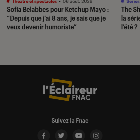
Théâtre et spectacles
•
06 août. 2026
Séries
Sofia Belabbes pour
Ketchup Mayo
:
The S
“Depuis que j’ai 8 ans, je sais que je
la sér
veux devenir humoriste”
l’été ?
Suivez la Fnac