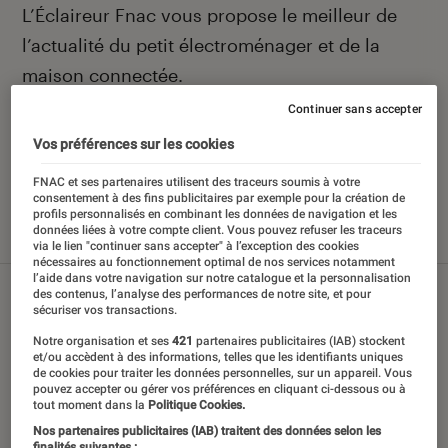
Introduction
L’Éclaireur Fnac vous propose le meilleur de
l’actualité du petit électroménager et de la
maison connectée.
Continuer sans accepter
Vos préférences sur les cookies
Nos derniers contenus
FNAC et ses partenaires utilisent des traceurs soumis à votre
consentement à des fins publicitaires par exemple pour la création de
profils personnalisés en combinant les données de navigation et les
données liées à votre compte client. Vous pouvez refuser les traceurs
Tout
Articles
Sélections et guides
Tests
via le lien "continuer sans accepter" à l’exception des cookies
nécessaires au fonctionnement optimal de nos services notamment
l’aide dans votre navigation sur notre catalogue et la personnalisation
des contenus, l’analyse des performances de notre site, et pour
sécuriser vos transactions.
Notre organisation et ses
421
partenaires publicitaires (IAB) stockent
et/ou accèdent à des informations, telles que les identifiants uniques
de cookies pour traiter les données personnelles, sur un appareil. Vous
pouvez accepter ou gérer vos préférences en cliquant ci-dessous ou à
tout moment dans la
Politique Cookies.
Nos partenaires publicitaires (IAB) traitent des données selon les
finalités suivantes :