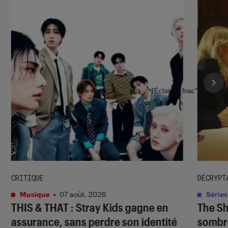
l'Éclaireur fnac">
CRITIQUE
DÉCRYPT
Musique
•
07 août. 2026
Séries
THIS & THAT
: Stray Kids gagne en
The S
assurance, sans perdre son identité
sombr