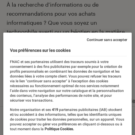
Introduction
À la recherche d’informations ou de
recommandations pour vos achats
informatiques ? Que vous soyez un
technophile averti ou un béotien en la matière,
vous avez frappé à la bonne porte, celle de la
Continuer sans accepter
rubrique informatique de L’Éclaireur Fnac.
Vos préférences sur les cookies
FNAC et ses partenaires utilisent des traceurs soumis à votre
consentement à des fins publicitaires par exemple pour la création de
profils personnalisés en combinant les données de navigation et les
données liées à votre compte client. Vous pouvez refuser les traceurs
Nos derniers contenus
via le lien "continuer sans accepter" à l’exception des cookies
nécessaires au fonctionnement optimal de nos services notamment
l’aide dans votre navigation sur notre catalogue et la personnalisation
des contenus, l’analyse des performances de notre site, et pour
Tout
Articles
Dossiers
Sélections et guid
sécuriser vos transactions.
Notre organisation et ses
419
partenaires publicitaires (IAB) stockent
et/ou accèdent à des informations, telles que les identifiants uniques
de cookies pour traiter les données personnelles, sur un appareil. Vous
pouvez accepter ou gérer vos préférences en cliquant ci-dessous ou à
tout moment dans la
Politique Cookies.