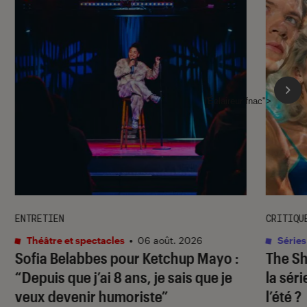
l'Éclaireur fnac">
ENTRETIEN
CRITIQU
Théâtre et spectacles
•
06 août. 2026
Séries
Sofia Belabbes pour
Ketchup Mayo
:
The S
“Depuis que j’ai 8 ans, je sais que je
la sér
veux devenir humoriste”
l’été ?