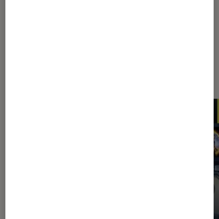
117
118
...
140
150
...
180
Les plus lus dans Application