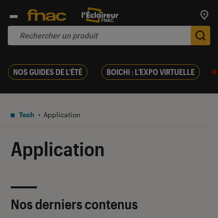
Trouv
De
NOS GUIDES DE L'ÉTÉ
BOICHI : L'EXPO VIRTUELLE
Tech
Application
Application
Nos derniers contenus