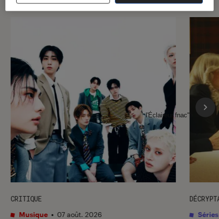
l'Éclaireur fnac">
CRITIQUE
DÉCRYPT
Musique
•
07 août. 2026
Séries