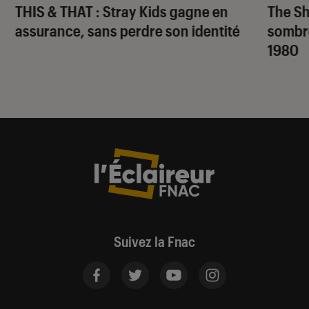
THIS & THAT
: Stray Kids gagne en
The S
assurance, sans perdre son identité
sombr
1980
Suivez la Fnac