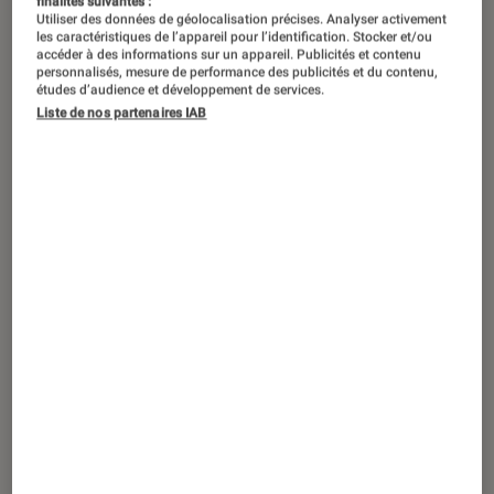
finalités suivantes :
Utiliser des données de géolocalisation précises. Analyser activement
les caractéristiques de l’appareil pour l’identification. Stocker et/ou
accéder à des informations sur un appareil. Publicités et contenu
personnalisés, mesure de performance des publicités et du contenu,
ACTU
études d’audience et développement de services.
Liste de nos partenaires IAB
Application
•
09 oct. 2022
Spotify renvoie près de 5% des effectifs
de podcast et annule 11 productions
audio originales