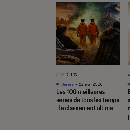
TAGE
SÉLECTION
A
as
•
17 août. 2025
Séries
•
22 avr. 2026
 quoi
Les 100 meilleures
gaverse, ce type
séries de tous les temps
cit ultra-populaire
: le classement ultime
r
le yaoï ?