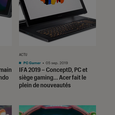
ACTU
PC Gamer
•
05 sep. 2019
emain
IFA 2019 – ConceptD, PC et
endo
siège gaming… Acer fait le
plein de nouveautés