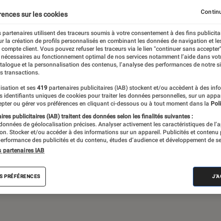
Continu
rences sur les cookies
 partenaires utilisent des traceurs soumis à votre consentement à des fins publicita
de société, jeux vidéos… Du suivi de
r la création de profils personnalisés en combinant les données de navigation et l
assant par les critiques et les articles long
e compte client. Vous pouvez refuser les traceurs via le lien "continuer sans accepter"
 nécessaires au fonctionnement optimal de nos services notamment l’aide dans vot
propose le meilleur de l’actualité pop culture
atalogue et la personnalisation des contenus, l’analyse des performances de notre si
s transactions.
isation et ses
419
partenaires publicitaires (IAB) stockent et/ou accèdent à des inf
es identifiants uniques de cookies pour traiter les données personnelles, sur un appa
pter ou gérer vos préférences en cliquant ci-dessous ou à tout moment dans la
Poli
res publicitaires (IAB) traitent des données selon les finalités suivantes :
 données de géolocalisation précises. Analyser activement les caractéristiques de l’
tion. Stocker et/ou accéder à des informations sur un appareil. Publicités et contenu
erformance des publicités et du contenu, études d’audience et développement de se
Disney+
Star Wars
Apple TV+
LEGO
J
s partenaires IAB
S PRÉFÉRENCES
J'