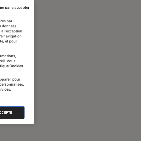
er sans accepter
ires par
es données
 à l’exception
re navigation
te, et pour
ormations,
reil. Vous
tique Cookies.
appareil pour
 personnalisés,
rvices.
ames Bond
ACCEPTE