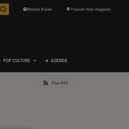
Besoin d’aide
Trouver mon magasin
Des suggestions de produits vont vous être proposées pendant vo
POP CULTURE
AGENDA
Flux RSS