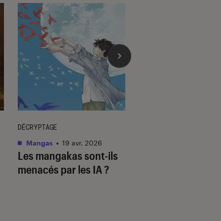
DÉCRYPTAGE
DÉCRYPTAGE
Mangas
•
19 avr. 2026
Mangas
•
23 juil. 202
Les mangakas sont-ils
Assiste-t-on à la f
menacés par les IA ?
mangas ?