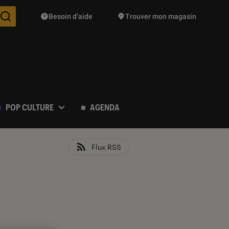
Besoin d’aide
Trouver mon magasin
Des suggestions de produits vont vous être proposées pendant vo
POP CULTURE
AGENDA
Flux RSS