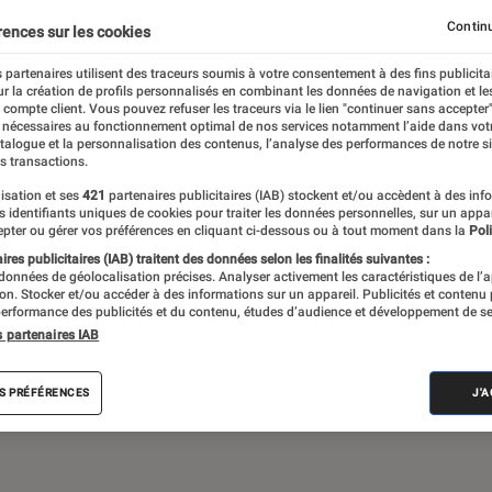
Continu
rences sur les cookies
 partenaires utilisent des traceurs soumis à votre consentement à des fins publicita
de société, jeux vidéos… Du suivi de
r la création de profils personnalisés en combinant les données de navigation et l
assant par les critiques et les articles long
e compte client. Vous pouvez refuser les traceurs via le lien "continuer sans accepter"
 nécessaires au fonctionnement optimal de nos services notamment l’aide dans vot
propose le meilleur de l’actualité pop culture
atalogue et la personnalisation des contenus, l’analyse des performances de notre si
s transactions.
isation et ses
421
partenaires publicitaires (IAB) stockent et/ou accèdent à des inf
es identifiants uniques de cookies pour traiter les données personnelles, sur un appa
pter ou gérer vos préférences en cliquant ci-dessous ou à tout moment dans la
Poli
res publicitaires (IAB) traitent des données selon les finalités suivantes :
 données de géolocalisation précises. Analyser activement les caractéristiques de l’
tion. Stocker et/ou accéder à des informations sur un appareil. Publicités et contenu
erformance des publicités et du contenu, études d’audience et développement de se
Disney+
Star Wars
Apple TV+
LEGO
J
s partenaires IAB
S PRÉFÉRENCES
J'