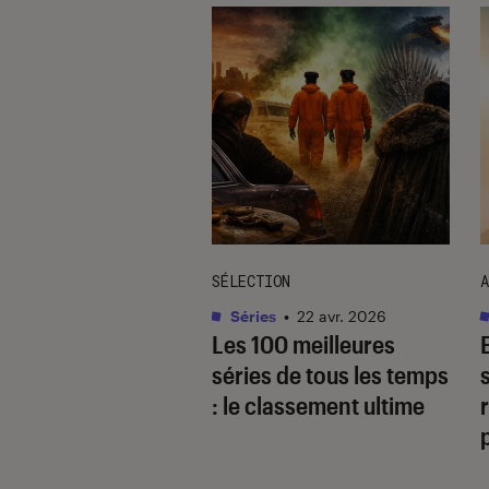
TAGE
SÉLECTION
A
as
•
17 août. 2025
Séries
•
22 avr. 2026
 quoi
Les 100 meilleures
gaverse, ce type
séries de tous les temps
cit ultra-populaire
: le classement ultime
r
le yaoï ?