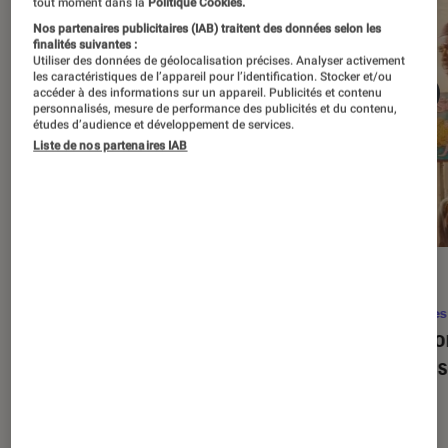
tout moment dans la
Politique Cookies.
Nos partenaires publicitaires (IAB) traitent des données selon les
finalités suivantes :
Utiliser des données de géolocalisation précises. Analyser activement
les caractéristiques de l’appareil pour l’identification. Stocker et/ou
accéder à des informations sur un appareil. Publicités et contenu
personnalisés, mesure de performance des publicités et du contenu,
études d’audience et développement de services.
Liste de nos partenaires IAB
SÉLECTION
ACTU
Séries
•
22 avr. 2026
Séries
Les 100 meilleures séries de tous les
Eupho
temps : le classement ultime
Levins