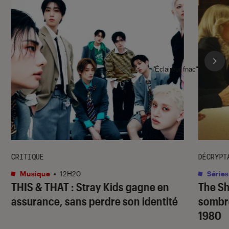
l'Éclaireur fnac">
CRITIQUE
DÉCRYPT
Musique
•
12H20
Séries
THIS & THAT
: Stray Kids gagne en
The S
assurance, sans perdre son identité
sombr
1980