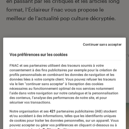
en passant par les critiques et les articles long
format, l’Éclaireur Fnac vous propose le
meilleur de l’actualité pop culture décryptée.
Autour de ce sujet
Continuer sans accepter
Vos préférences sur les cookies
Netflix
Marvel
Nintendo
Disney+
Star 
FNAC et ses partenaires utilisent des traceurs soumis à votre
consentement à des fins publicitaires par exemple pour la création de
profils personnalisés en combinant les données de navigation et les
données liées à votre compte client. Vous pouvez refuser les traceurs
via le lien "continuer sans accepter" à l’exception des cookies
À la une
nécessaires au fonctionnement optimal de nos services notamment
l’aide dans votre navigation sur notre catalogue et la personnalisation
des contenus, l’analyse des performances de notre site, et pour
sécuriser vos transactions.
Notre organisation et ses
421
partenaires publicitaires (IAB) stockent
et/ou accèdent à des informations, telles que les identifiants uniques
de cookies pour traiter les données personnelles, sur un appareil. Vous
pouvez accepter ou gérer vos préférences en cliquant ci-dessous ou à