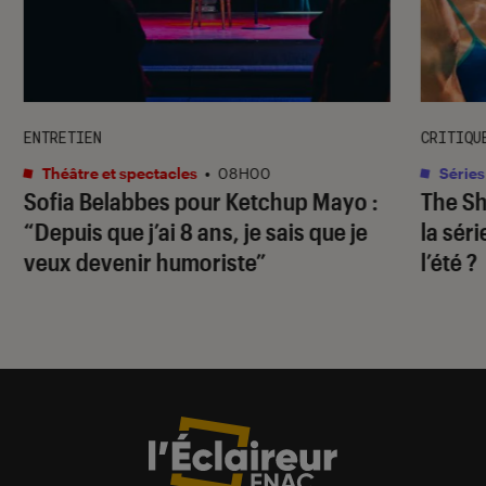
ENTRETIEN
CRITIQU
Théâtre et spectacles
•
08H00
Séries
Sofia Belabbes pour
Ketchup Mayo
:
The S
“Depuis que j’ai 8 ans, je sais que je
la sér
veux devenir humoriste”
l’été ?