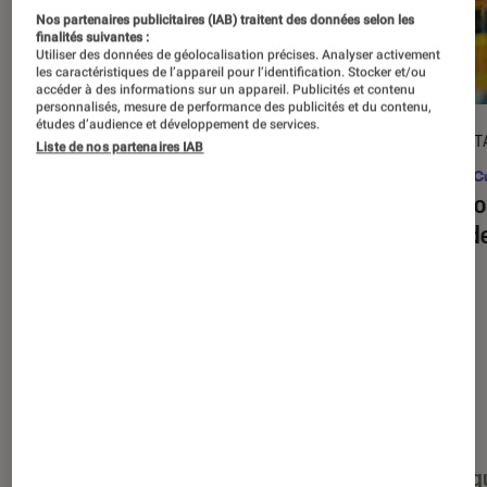
Nos partenaires publicitaires (IAB) traitent des données selon les
finalités suivantes :
Utiliser des données de géolocalisation précises. Analyser activement
les caractéristiques de l’appareil pour l’identification. Stocker et/ou
accéder à des informations sur un appareil. Publicités et contenu
personnalisés, mesure de performance des publicités et du contenu,
études d’audience et développement de services.
ARTICLE
DÉCRYPT
Liste de nos partenaires IAB
Figurines et jeux
•
03 juin 2026
Pop Cu
Jeux de société : nos indispensables
Les bo
de l’été
jeux d
Nos derniers contenus
Tout
Articles
Événéments
Sélections et g