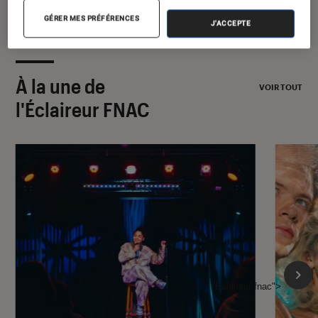
GÉRER MES PRÉFÉRENCES
J'ACCEPTE
À la une de
VOIR TOUT
l'Éclaireur FNAC
l'Éclaireur fnac">