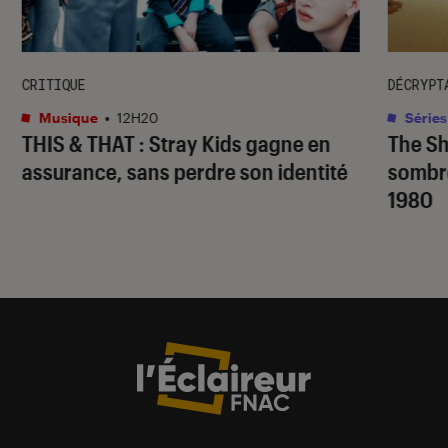
CRITIQUE
DÉCRYPT
Musique
•
12H20
Séries
THIS & THAT
: Stray Kids gagne en
The S
assurance, sans perdre son identité
sombr
1980