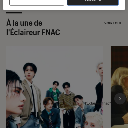
À la une de
VOIR TOUT
l'Éclaireur FNAC
l'Éclaireur fnac">