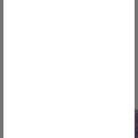
1
...
3
4
5
6
7
...
10
15
25
...
38
Les plus lus dans Théâtre et
spectacles