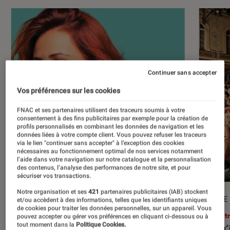
Continuer sans accepter
Vos préférences sur les cookies
FNAC et ses partenaires utilisent des traceurs soumis à votre
consentement à des fins publicitaires par exemple pour la création de
profils personnalisés en combinant les données de navigation et les
données liées à votre compte client. Vous pouvez refuser les traceurs
via le lien "continuer sans accepter" à l’exception des cookies
nécessaires au fonctionnement optimal de nos services notamment
l’aide dans votre navigation sur notre catalogue et la personnalisation
des contenus, l’analyse des performances de notre site, et pour
sécuriser vos transactions.
Notre organisation et ses
421
partenaires publicitaires (IAB) stockent
ARTICLE
ARTICLE
et/ou accèdent à des informations, telles que les identifiants uniques
de cookies pour traiter les données personnelles, sur un appareil. Vous
Théâtre et spectacles
•
10 juil. 2026
Théâtr
pouvez accepter ou gérer vos préférences en cliquant ci-dessous ou à
tout moment dans la
Politique Cookies.
Les stand-up et spectacles d’humour
Ce qu’