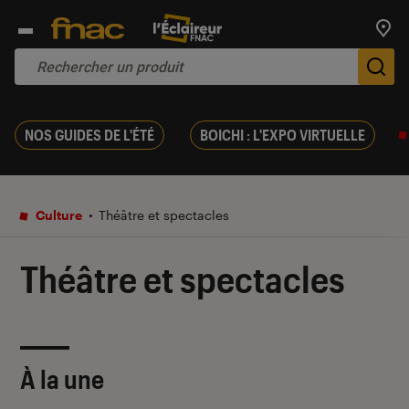
Trouv
De
NOS GUIDES DE L'ÉTÉ
BOICHI : L'EXPO VIRTUELLE
Culture
Théâtre et spectacles
Théâtre et spectacles
À la une