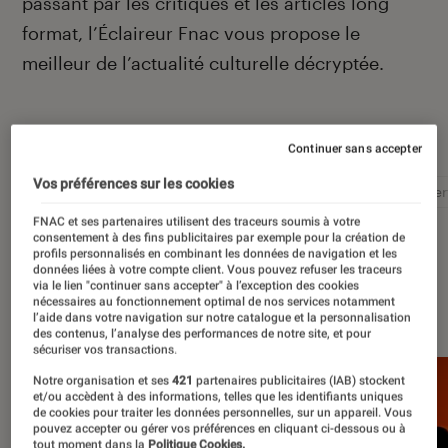
passant par les critiques et les articles long
format, l’Éclaireur Fnac vous propose le
meilleur de l’actualité culturelle décryptée.
Autour de ce sujet
Continuer sans accepter
Vos préférences sur les cookies
Littérature
Film
Roman
Album
Concer
FNAC et ses partenaires utilisent des traceurs soumis à votre
consentement à des fins publicitaires par exemple pour la création de
profils personnalisés en combinant les données de navigation et les
données liées à votre compte client. Vous pouvez refuser les traceurs
via le lien "continuer sans accepter" à l’exception des cookies
À la une
nécessaires au fonctionnement optimal de nos services notamment
l’aide dans votre navigation sur notre catalogue et la personnalisation
des contenus, l’analyse des performances de notre site, et pour
sécuriser vos transactions.
Notre organisation et ses
421
partenaires publicitaires (IAB) stockent
et/ou accèdent à des informations, telles que les identifiants uniques
de cookies pour traiter les données personnelles, sur un appareil. Vous
pouvez accepter ou gérer vos préférences en cliquant ci-dessous ou à
tout moment dans la
Politique Cookies.