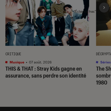
l'Éclaireur fnac">
CRITIQUE
DÉCRYPT
Musique
•
07 août. 2026
Séries
THIS & THAT
: Stray Kids gagne en
The S
assurance, sans perdre son identité
sombr
1980