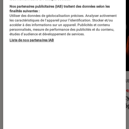
Nos partenaires publicitaires (IAB) traitent des données selon les
finalités suivantes :
Utiliser des données de géolocalisation précises. Analyser activement
les caractéristiques de l’appareil pour l’identification. Stocker et/ou
accéder à des informations sur un appareil. Publicités et contenu
personnalisés, mesure de performance des publicités et du contenu,
études d’audience et développement de services.
Liste de nos partenaires IAB
CRITIQUE
CRITIQU
Musique
•
31 juil. 2026
Musiq
Petal
: l’album le plus sombre
Realit
d’Ariana Grande ?
leur l