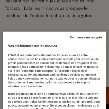
passant par les critiques et les articles long
format, l’Éclaireur Fnac vous propose le
meilleur de l’actualité culturelle décryptée.
Autour de ce sujet
Continuer sans accepter
Vos préférences sur les cookies
Littérature
Film
Roman
Album
Concer
FNAC et ses partenaires utilisent des traceurs soumis à votre
consentement à des fins publicitaires par exemple pour la création de
profils personnalisés en combinant les données de navigation et les
données liées à votre compte client. Vous pouvez refuser les traceurs
via le lien "continuer sans accepter" à l’exception des cookies
À la une
nécessaires au fonctionnement optimal de nos services notamment
l’aide dans votre navigation sur notre catalogue et la personnalisation
des contenus, l’analyse des performances de notre site, et pour
sécuriser vos transactions.
Notre organisation et ses
421
partenaires publicitaires (IAB) stockent
et/ou accèdent à des informations, telles que les identifiants uniques
de cookies pour traiter les données personnelles, sur un appareil. Vous
pouvez accepter ou gérer vos préférences en cliquant ci-dessous ou à