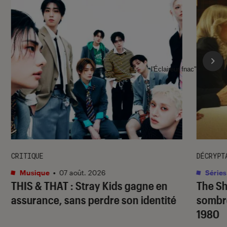
l'Éclaireur fnac">
CRITIQUE
DÉCRYPT
Musique
•
07 août. 2026
Séries
THIS & THAT
: Stray Kids gagne en
The S
assurance, sans perdre son identité
sombr
1980