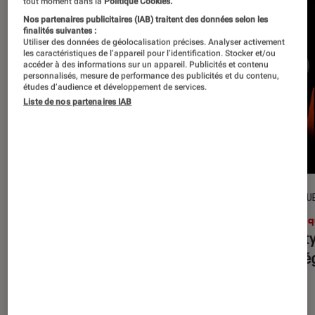
tout moment dans la
Politique Cookies.
Nos partenaires publicitaires (IAB) traitent des données selon les
finalités suivantes :
Utiliser des données de géolocalisation précises. Analyser activement
les caractéristiques de l’appareil pour l’identification. Stocker et/ou
accéder à des informations sur un appareil. Publicités et contenu
personnalisés, mesure de performance des publicités et du contenu,
études d’audience et développement de services.
Liste de nos partenaires IAB
CRITIQUE
CRITIQU
Musique
•
31 juil. 2026
Musiq
Petal
: l’album le plus sombre
Realit
d’Ariana Grande ?
leur l