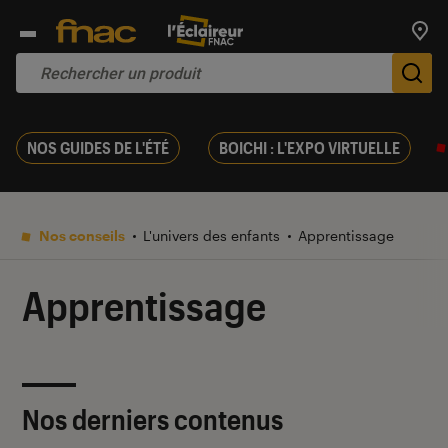
Trouv
De
NOS GUIDES DE L'ÉTÉ
BOICHI : L'EXPO VIRTUELLE
Nos conseils
L'univers des enfants
Apprentissage
Apprentissage
Nos derniers contenus