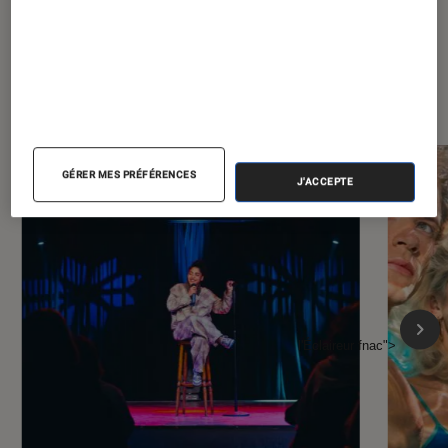
À la une de
VOIR TOUT
l'Éclaireur FNAC
GÉRER MES PRÉFÉRENCES
J'ACCEPTE
l'Éclaireur fnac">