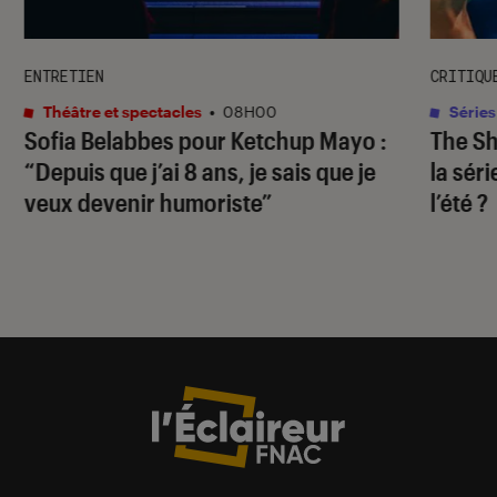
ENTRETIEN
CRITIQU
Théâtre et spectacles
•
08H00
Séries
Sofia Belabbes pour
Ketchup Mayo
:
The S
“Depuis que j’ai 8 ans, je sais que je
la sér
veux devenir humoriste”
l’été ?