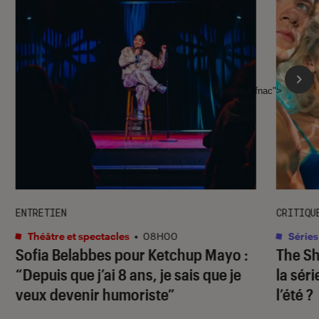
l'Éclaireur fnac">
ENTRETIEN
CRITIQU
Théâtre et spectacles
•
08H00
Séries
Sofia Belabbes pour
Ketchup Mayo
:
The S
“Depuis que j’ai 8 ans, je sais que je
la sér
veux devenir humoriste”
l’été ?