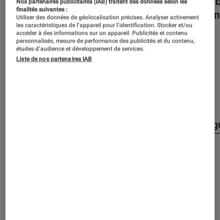
Dans la bulle… avec Gaëtan Roussel
Nuits 
Nos partenaires publicitaires (IAB) traitent des données selon les
finalités suivantes :
romans
Utiliser des données de géolocalisation précises. Analyser activement
les caractéristiques de l’appareil pour l’identification. Stocker et/ou
accéder à des informations sur un appareil. Publicités et contenu
personnalisés, mesure de performance des publicités et du contenu,
études d’audience et développement de services.
Liste de nos partenaires IAB
Nos derniers contenus
Tout
Articles
Événéments
Sélections et g