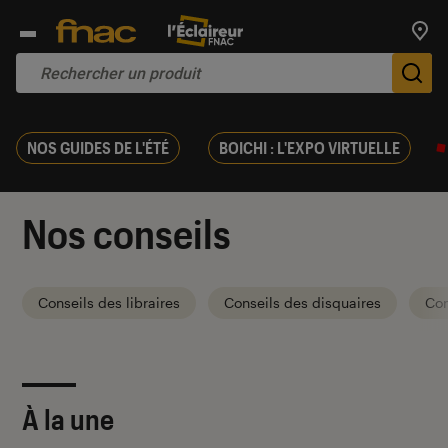
Trouv
De
NOS GUIDES DE L'ÉTÉ
BOICHI : L'EXPO VIRTUELLE
Nos conseils
Conseils des libraires
Conseils des disquaires
Con
À la une