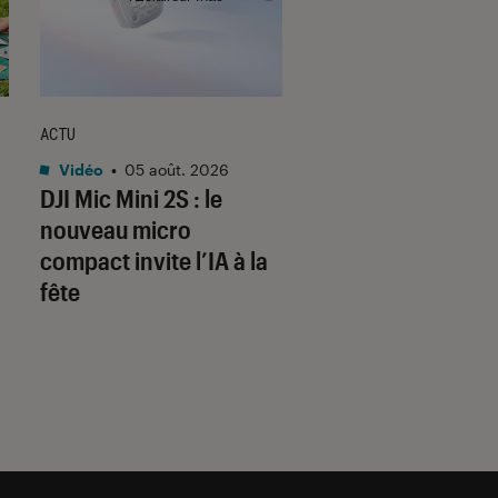
ACTU
CRITIQUE
Vidéo
•
05 août. 2026
Séries
•
05 août. 202
DJI Mic Mini 2S : le
The Shards
: Ryan
nouveau micro
Murphy signe-t-il 
compact invite l’IA à la
série la plus sexy 
fête
sanglante de l’été 