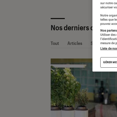
sur notre c
sécuriser vo
Notre organ
telles que l
pouvez acce
Nos derniers contenu
Nos partenai
Utiliser des
l’identifica
Tout
Articles
Sélections et
mesure de p
Liste de no
GÉRER ME