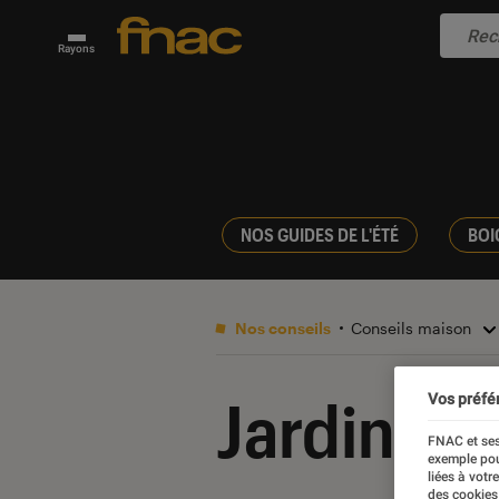
Rayons
NOS GUIDES DE L'ÉTÉ
BOI
Nos conseils
Conseils maison
Jardinag
Vos préfé
FNAC et ses
exemple pou
liées à votr
des cookies