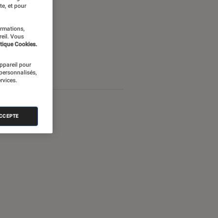
te, et pour
ormations,
reil. Vous
tique Cookies.
appareil pour
 personnalisés,
rvices.
ACCEPTE