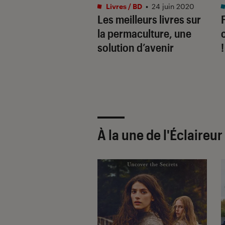
onseils
•
28 déc. 2022
Livres / BD
•
24 juin 2020
 des outils
Les meilleurs livres sur
pensables pour
la permaculture, une
ner
solution d’avenir
!
À la une de
l'Éclaireu