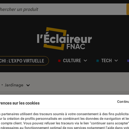
CULTURE
TECH
CHI : L'EXPO VIRTUELLE
Jardinage
Continu
e
rences sur les cookies
 partenaires utilisent des traceurs soumis à votre consentement à des fins publicita
r la création de profils personnalisés en combinant les données de navigation et l
e compte client. Vous pouvez refuser les traceurs via le lien "continuer sans accepter"
 nécessaires au fonctionnement optimal de nos services notamment l’aide dans vot