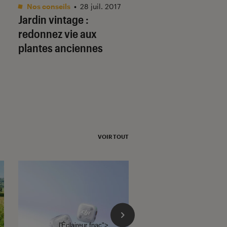
Nos conseils
•
28 juil. 2017
Maison
•
14 sep. 201
Jardin vintage :
Le meilleur du DIY
redonnez vie aux
livres
plantes anciennes
VOIR TOUT
l'Éclaireur fnac">