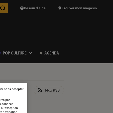
Besoin d’aide
Trouver mon magasin
Des suggestions de produits vont vous être proposées pendant vo
POP CULTURE
AGENDA
er sans accepter
Flux RSS
ires par
es données
 à l’exception
re navigation