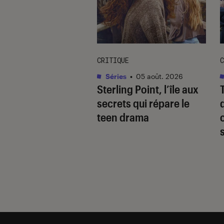
CRITIQUE
C
s / BD
•
05 août. 2026
Séries
•
05 août. 2026
e littéraire :
Sterling Point
, l’île aux
uoi Ici,
secrets qui répare le
enant devrait
teen drama
parler à la rentrée