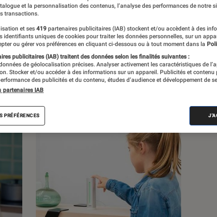
atalogue et la personnalisation des contenus, l’analyse des performances de notre si
s transactions.
isation et ses
419
partenaires publicitaires (IAB) stockent et/ou accèdent à des inf
es identifiants uniques de cookies pour traiter les données personnelles, sur un appa
pter ou gérer vos préférences en cliquant ci-dessous ou à tout moment dans la
Poli
s
res publicitaires (IAB) traitent des données selon les finalités suivantes :
 données de géolocalisation précises. Analyser activement les caractéristiques de l’
tion. Stocker et/ou accéder à des informations sur un appareil. Publicités et contenu
 guides
Tests
erformance des publicités et du contenu, études d’audience et développement de se
s partenaires IAB
S PRÉFÉRENCES
J'