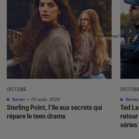
l'Éclaireur fnac">
CRITIQUE
CRITIQU
Séries
•
05 août. 2026
Séries
Sterling Point
, l’île aux secrets qui
Ted L
répare le teen drama
retour
séries