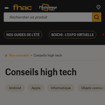
Trouv
De
NOS GUIDES DE L'ÉTÉ
BOICHI : L'EXPO VIRTUELLE
Nos conseils
Conseils high tech
Conseils high tech
Android
Apple
Informatique
Objets connect