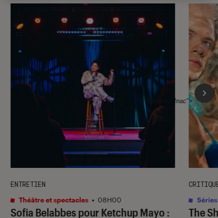
l'Éclaireur fnac">
ENTRETIEN
CRITIQU
Théâtre et spectacles
•
08H00
Séries
Sofia Belabbes pour
Ketchup Mayo
:
The S