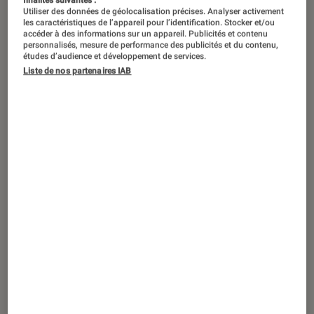
finalités suivantes :
Utiliser des données de géolocalisation précises. Analyser activement
les caractéristiques de l’appareil pour l’identification. Stocker et/ou
accéder à des informations sur un appareil. Publicités et contenu
personnalisés, mesure de performance des publicités et du contenu,
études d’audience et développement de services.
Liste de nos partenaires IAB
ACTU
Photo et vidéo
•
04 sep. 2024
Donnez une nouvelle dimension à vos
vidéos sportives avec la GoPro Hero13
Black