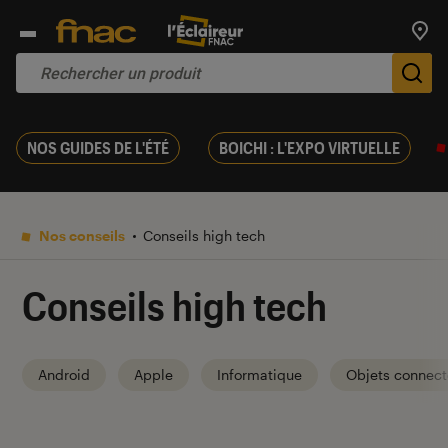
Trouv
De
NOS GUIDES DE L'ÉTÉ
BOICHI : L'EXPO VIRTUELLE
Nos conseils
Conseils high tech
Conseils high tech
Android
Apple
Informatique
Objets connect