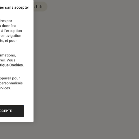
Son casques hifi
er sans accepter
ires par
es données
 à l’exception
re navigation
te, et pour
ormations,
reil. Vous
tique Cookies.
appareil pour
 personnalisés,
rvices.
ACCEPTE