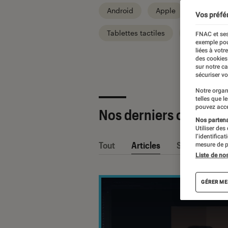
Android
Apple
Informat
Vos préfé
Tablettes tactiles
Univers TV
FNAC et ses
exemple pou
liées à votr
des cookies
sur notre c
sécuriser vo
Notre organ
telles que l
pouvez acce
Nos derniers contenu
Nos partenai
Utiliser des
l’identifica
Tout
Articles
Sélections et
mesure de p
Liste de no
GÉRER ME