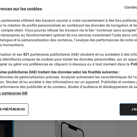
ique
Objets connectés
Photo vidéo
Smartphone
Continu
rences sur les cookies
Windows
 partenaires utilisent des traceurs soumis à votre consentement à des fins publicita
r la création de profils personnalisés en combinant les données de navigation et l
e compte client. Vous pouvez refuser les traceurs via le lien "continuer sans accepter"
 nécessaires au fonctionnement optimal de nos services notamment l’aide dans vot
atalogue et la personnalisation des contenus, l’analyse des performances de notre si
s transactions.
isation et ses
421
partenaires publicitaires (IAB) stockent et/ou accèdent à des inf
es identifiants uniques de cookies pour traiter les données personnelles, sur un appa
pter ou gérer vos préférences en cliquant ci-dessous ou à tout moment dans la
Poli
s
res publicitaires (IAB) traitent des données selon les finalités suivantes :
 données de géolocalisation précises. Analyser activement les caractéristiques de l’
tion. Stocker et/ou accéder à des informations sur un appareil. Publicités et contenu
 guides
Tests
Podcasts
erformance des publicités et du contenu, études d’audience et développement de se
s partenaires IAB
S PRÉFÉRENCES
J'