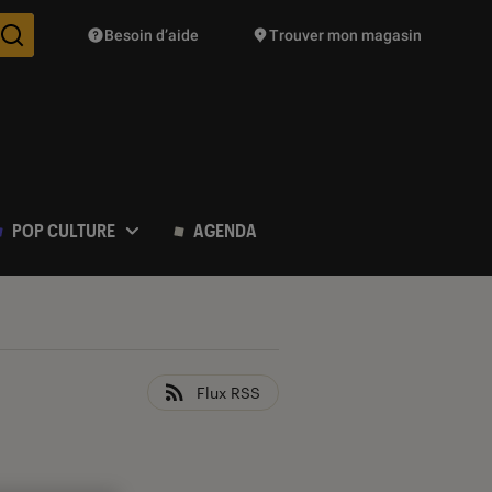
Besoin d’aide
Trouver mon magasin
Des suggestions de produits vont vous être proposées pendant vo
POP CULTURE
AGENDA
Flux RSS