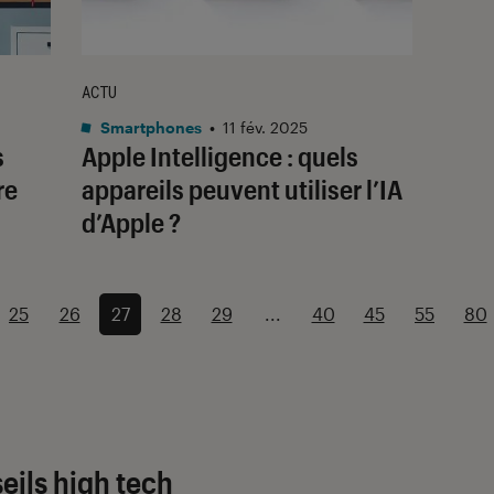
ACTU
Smartphones
•
11 fév. 2025
s
Apple Intelligence : quels
re
appareils peuvent utiliser l’IA
d’Apple ?
25
26
27
28
29
...
40
45
55
80
eils high tech