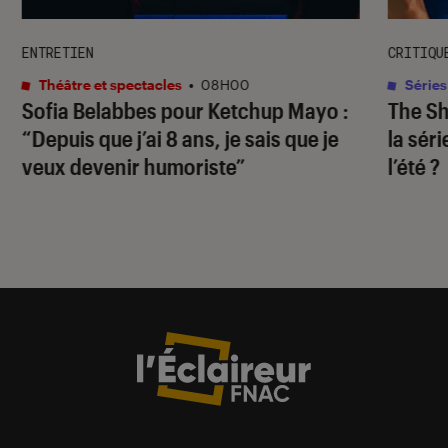
ENTRETIEN
CRITIQU
Théâtre et spectacles
•
08H00
Séries
Sofia Belabbes pour
Ketchup Mayo
:
The S
“Depuis que j’ai 8 ans, je sais que je
la sér
veux devenir humoriste”
l’été ?