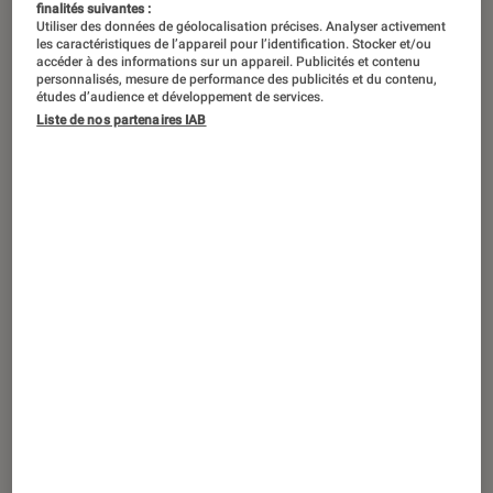
finalités suivantes :
Utiliser des données de géolocalisation précises. Analyser activement
les caractéristiques de l’appareil pour l’identification. Stocker et/ou
accéder à des informations sur un appareil. Publicités et contenu
personnalisés, mesure de performance des publicités et du contenu,
études d’audience et développement de services.
Liste de nos partenaires IAB
ACTU
Maison
•
30 juin 2025
Fnac Live Paris 2025 : SharkNinja vous
rafraîchit et vous sublime en musique
Sponsorisé par Shark