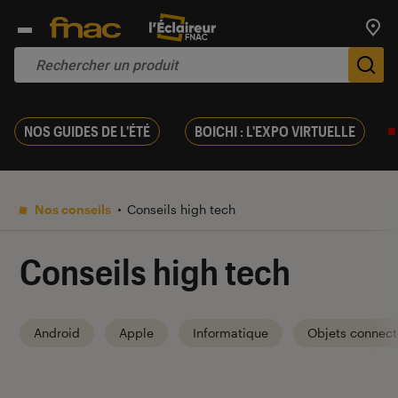
Trouv
De
NOS GUIDES DE L'ÉTÉ
BOICHI : L'EXPO VIRTUELLE
Nos conseils
Conseils high tech
Conseils high tech
Android
Apple
Informatique
Objets connect