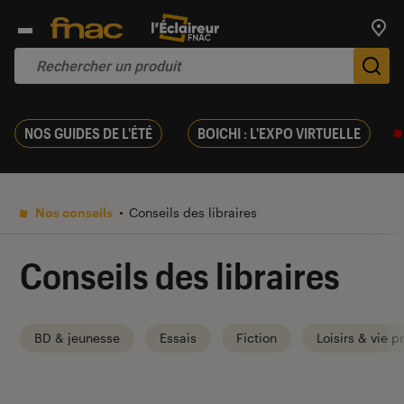
Trouv
De
NOS GUIDES DE L'ÉTÉ
BOICHI : L'EXPO VIRTUELLE
Nos conseils
Conseils des libraires
Conseils des libraires
BD & jeunesse
Essais
Fiction
Loisirs & vie p