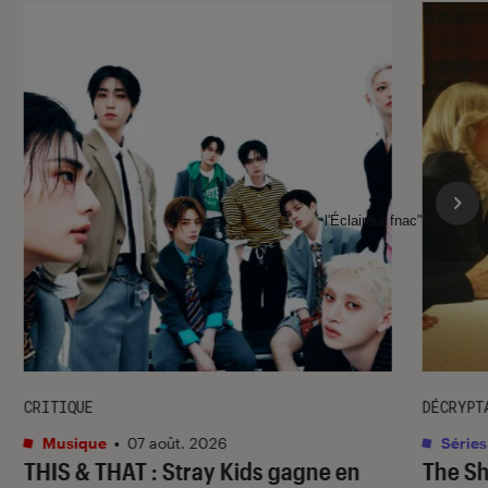
l'Éclaireur fnac">
CRITIQUE
DÉCRYPT
Musique
•
07 août. 2026
Séries
THIS & THAT
: Stray Kids gagne en
The S