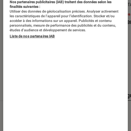
Nos partenaires publicitaires (IAB) traitent des données selon les
SÉLECTION
DÉCRYPT
finalités suivantes :
Utiliser des données de géolocalisation précises. Analyser activement
Livres / BD
•
15 juin 2026
Livres
les caractéristiques de l’appareil pour l’identification. Stocker et/ou
Les best-sellers à lire cet été
Le sil
accéder à des informations sur un appareil. Publicités et contenu
personnalisés, mesure de performance des publicités et du contenu,
études d’audience et développement de services.
Liste de nos partenaires IAB
Nos derniers contenus
Tout
Articles
Événéments
Sélections et g