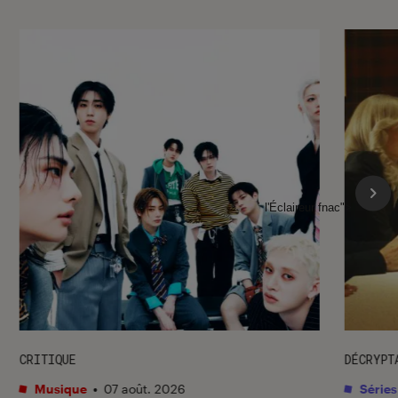
l'Éclaireur fnac">
CRITIQUE
DÉCRYPT
Musique
•
07 août. 2026
Séries