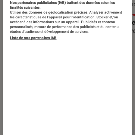
Nos partenaires publicitaires (IAB) traitent des données selon les
SÉLECTION
SÉLECTI
finalités suivantes :
Utiliser des données de géolocalisation précises. Analyser activement
Cinéma
•
29 juil. 2026
Ciném
les caractéristiques de l’appareil pour l’identification. Stocker et/ou
Top des sorties films en Blu-ray et
Top de
accéder à des informations sur un appareil. Publicités et contenu
personnalisés, mesure de performance des publicités et du contenu,
DVD d’août 2026
débarq
études d’audience et développement de services.
Liste de nos partenaires IAB
Nos derniers contenus
Tout
Articles
Sélections et guides
Tests