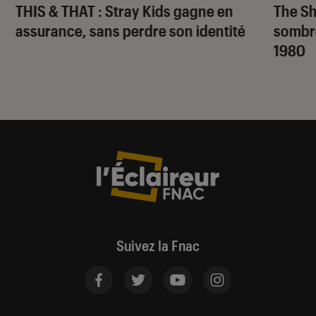
THIS & THAT
: Stray Kids gagne en
The S
assurance, sans perdre son identité
sombr
1980
Suivez la Fnac