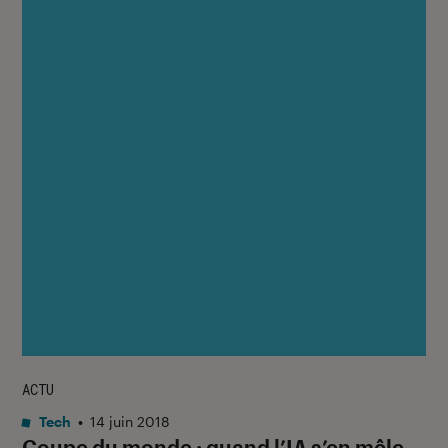
ACTU
Tech
•
14 juin 2018
Coupe du monde : quand l’IA s’en mêle