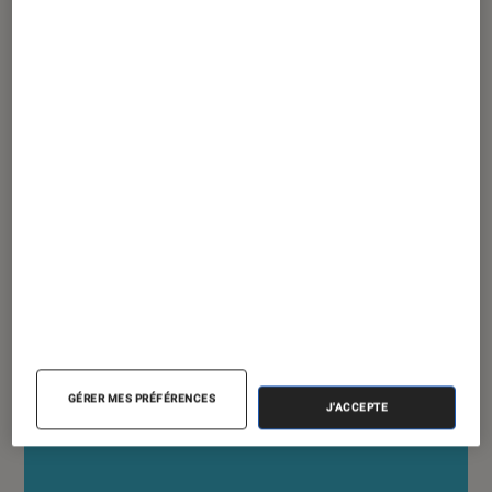
ACTU
Tech
•
13 décembre 2018
Google va permettre de faire des dons
via le Play Store
GÉRER MES PRÉFÉRENCES
J'ACCEPTE