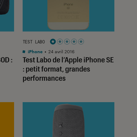
TEST LABO
Noté 1 étoiles sur 5
iPhone
•
24 avril 2016
0D :
Test Labo de l’Apple iPhone SE
: petit format, grandes
performances