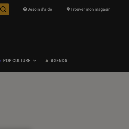
Besoin d’aide
Trouver mon magasin
Des suggestions de produits vont vous être proposées pendant vo
POP CULTURE
AGENDA