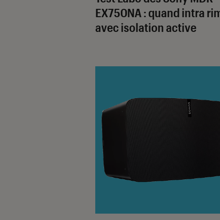
EX750NA : quand intra ri
avec isolation active