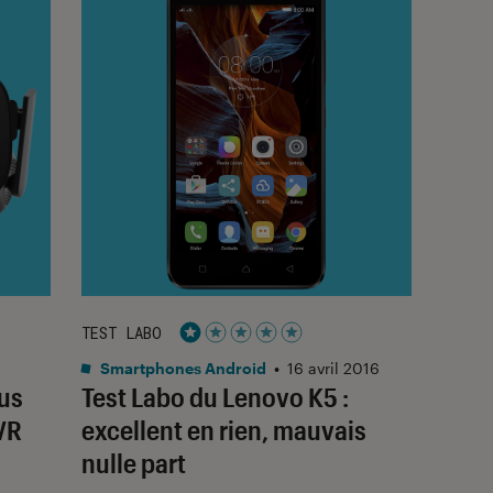
TEST LABO
Noté 1 étoiles sur 5
Smartphones Android
•
16 avril 2016
lus
Test Labo du Lenovo K5 :
VR
excellent en rien, mauvais
nulle part