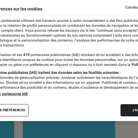
Continu
rences sur les cookies
 partenaires utilisent des traceurs soumis à votre consentement à des fins publicita
r la création de profils personnalisés en combinant les données de navigation et l
e compte client. Vous pouvez refuser les traceurs via le lien "continuer sans accepter"
s
 nécessaires au fonctionnement optimal de nos services notamment l’aide dans vot
atalogue et la personnalisation des contenus, l’analyse des performances de notre si
s transactions.
isation et ses
419
partenaires publicitaires (IAB) stockent et/ou accèdent à des inf
es identifiants uniques de cookies pour traiter les données personnelles, sur un appa
pter ou gérer vos préférences en cliquant ci-dessous ou à tout moment dans la
Poli
res publicitaires (IAB) traitent des données selon les finalités suivantes :
 données de géolocalisation précises. Analyser activement les caractéristiques de l’
tion. Stocker et/ou accéder à des informations sur un appareil. Publicités et contenu
erformance des publicités et du contenu, études d’audience et développement de se
s partenaires IAB
S PRÉFÉRENCES
J'