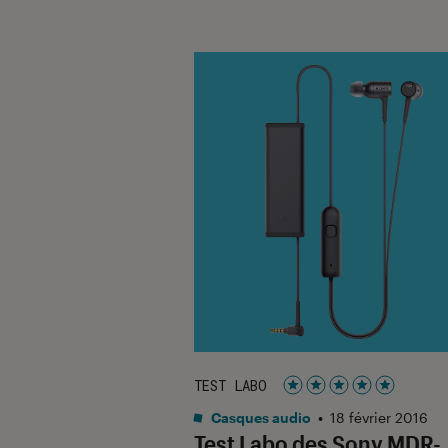
TEST LABO
Noté 5 étoiles sur 5
Casques audio
•
18 février 2016
Test Labo des Sony MDR-