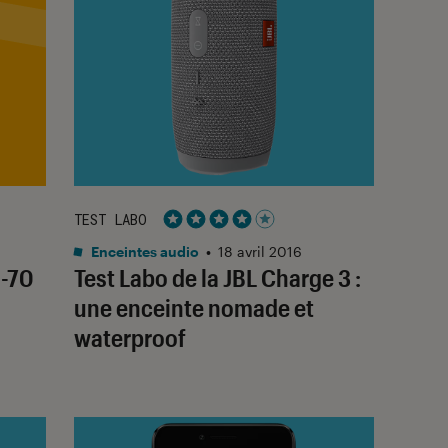
TEST LABO
r 5
Noté 4 étoiles sur 5
Enceintes audio
•
18 avril 2016
4-70
Test Labo de la JBL Charge 3 :
une enceinte nomade et
waterproof