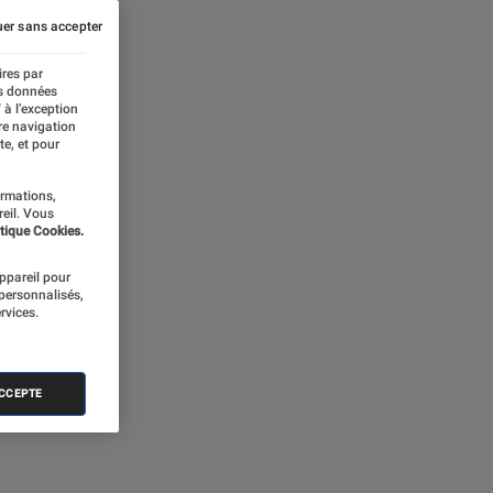
er sans accepter
ires par
es données
 à l’exception
re navigation
te, et pour
ormations,
reil. Vous
tique Cookies.
appareil pour
 personnalisés,
rvices.
ACCEPTE