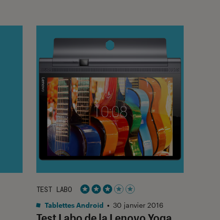
TEST LABO
Noté 3 étoiles sur 5
Tablettes Android
•
30 janvier 2016
Test Labo de la Lenovo Yoga