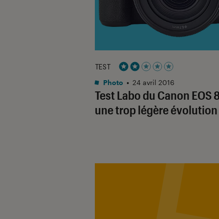
TEST
Noté 2 étoiles sur 5
Photo
•
24 avril 2016
Test Labo du Canon EOS 8
une trop légère évolution