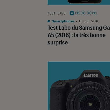
TEST LABO
Noté 1 étoiles sur 5
Smartphones
•
05 juin 2016
Test Labo du Samsung Ga
A5 (2016) : la très bonne
surprise