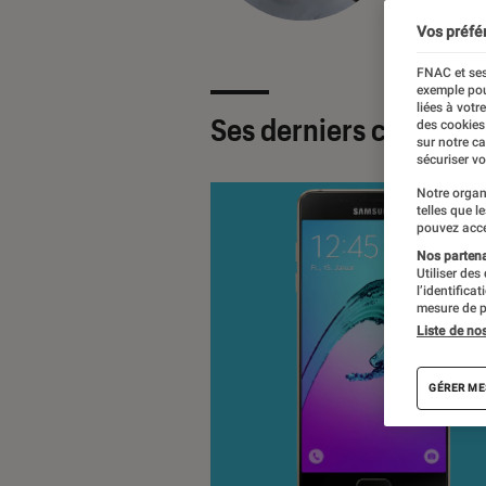
Vos préfé
FNAC et ses
exemple pou
liées à votr
Ses derniers contenu
des cookies
sur notre c
sécuriser vo
Notre organ
telles que l
pouvez acce
Nos partenai
Utiliser des
l’identifica
mesure de p
Liste de no
GÉRER ME